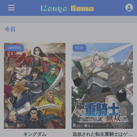
今日
16時間前
4日前
20
7.8
15
8.7
キングダム
追放された転生重騎士はゲー