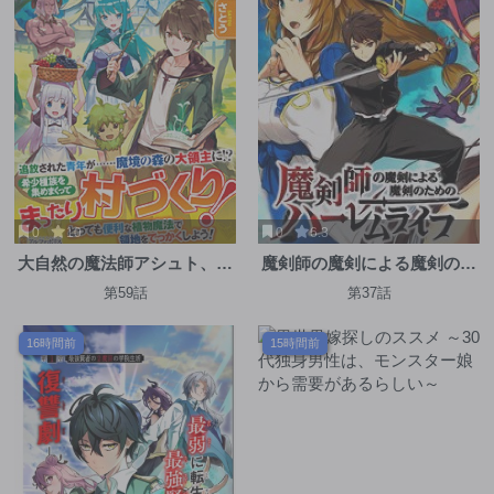
0
10
0
6.3
大自然の魔法師アシュト、廃
魔剣師の魔剣による魔剣のた
れた領地でスローライフ
めのハーレムライフ
第59話
第37話
16時間前
15時間前