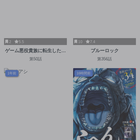
2
5.5
10
7.4
ゲーム悪役貴族に転生した俺
ブルーロック
は、チート筋肉で無双する
第50話
第356話
1年前
16時間前