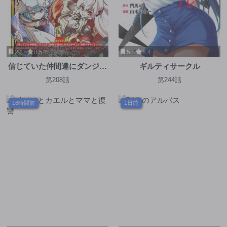
20
8.5
5
6.4
信じていた仲間達にダンジョ
ギルティサークル
ン奥地で殺されかけたがギフ
第208話
第244話
ト『無限ガチャ』でレベル
9999の仲間達を手に入れて元
16時間前
1日前
パーティーメンバーと世界に
復讐＆『ざまぁ！』します！