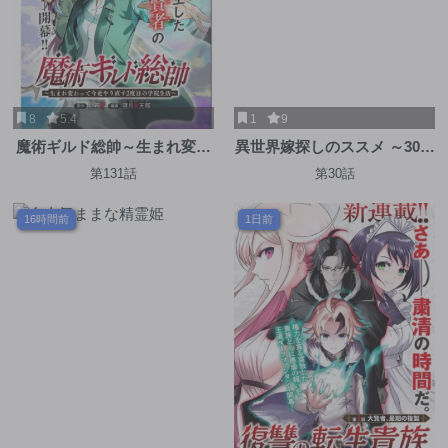
8
5.4
1
9
魔術ギルド総帥～生まれ変わ
異世界嫁探しのススメ ～30代
って今更やり直す2度目の学
独身男性は、モンスター娘か
第131話
第30話
院生活～
ら需要があるらしい～
16時間前
1日前