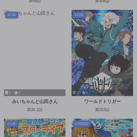
第69話
第408話
4日前
2日前
0
9
5
8
みいちゃんと山田さん
ワールドトリガー
第36.1話
第263話
2日前
15時間前