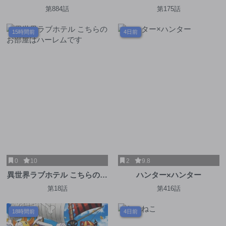
ム知識で無双する
第884話
第175話
15時間前
4日前
0
10
2
9.8
異世界ラブホテル こちらのお
ハンター×ハンター
部屋はハーレムです
第18話
第416話
18時間前
4日前