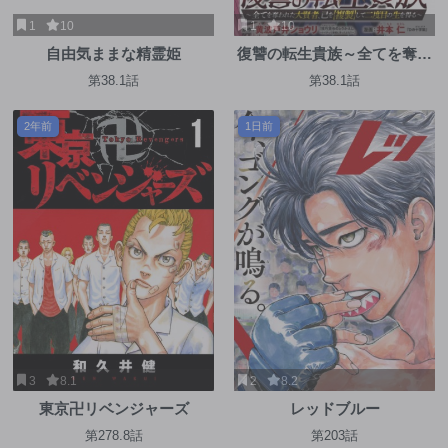
1
10
1
10
自由気ままな精霊姫
復讐の転生貴族～全てを奪わ
れた大賢者、己を【複製】し
第38.1話
第38.1話
て二度目の生を得る～
2年前
1日前
3
8.1
2
8.2
東京卍リベンジャーズ
レッドブルー
第278.8話
第203話