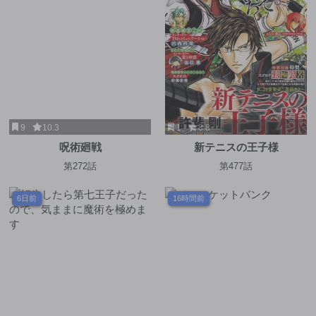
9
10.3
1
8.8
呪術廻戦
新テニスの王子様
第272話
第477話
6日前
16時間前