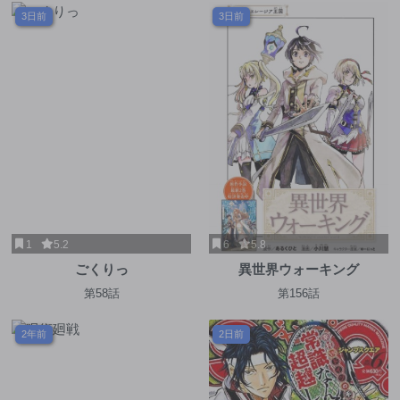
3日前
3日前
1
5.2
6
5.8
ごくりっ
異世界ウォーキング
第58話
第156話
2年前
2日前