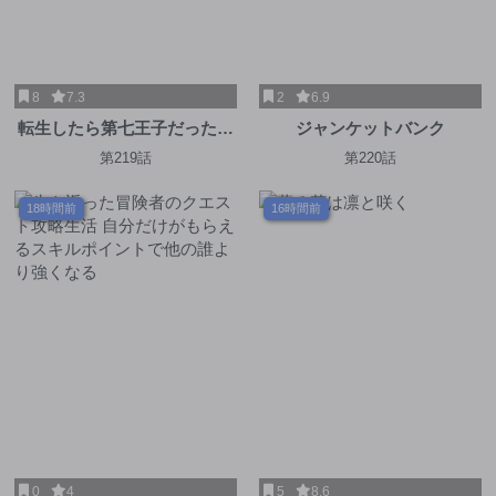
8
7.3
2
6.9
転生したら第七王子だったの
ジャンケットバンク
で、気ままに魔術を極めます
第219話
第220話
18時間前
16時間前
0
4
5
8.6