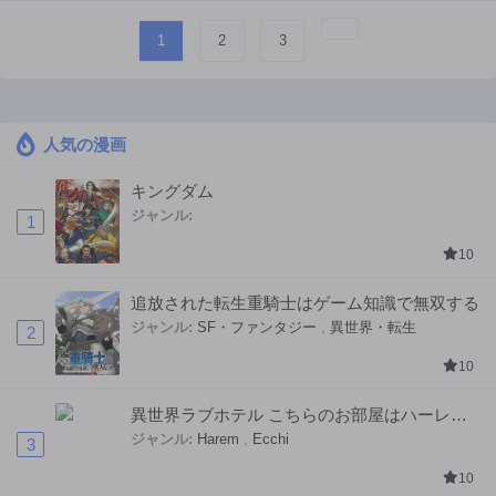
1
2
3
人気の漫画
キングダム
ジャンル:
1
10
追放された転生重騎士はゲーム知識で無双する
ジャンル:
SF・ファンタジー
,
異世界・転生
2
10
異世界ラブホテル こちらのお部屋はハーレム
です
ジャンル:
Harem
,
Ecchi
3
10