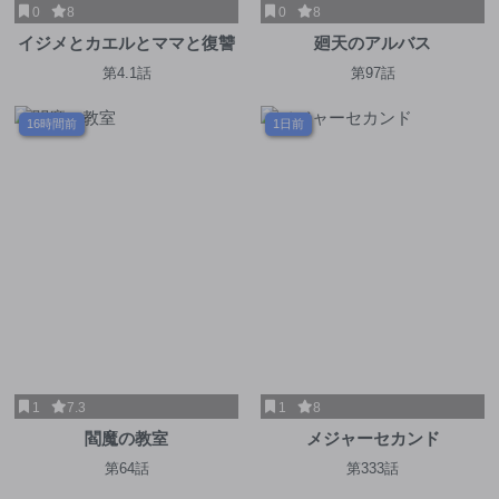
0
8
0
8
イジメとカエルとママと復讐
廻天のアルバス
第4.1話
第97話
16時間前
1日前
1
7.3
1
8
閻魔の教室
メジャーセカンド
第64話
第333話