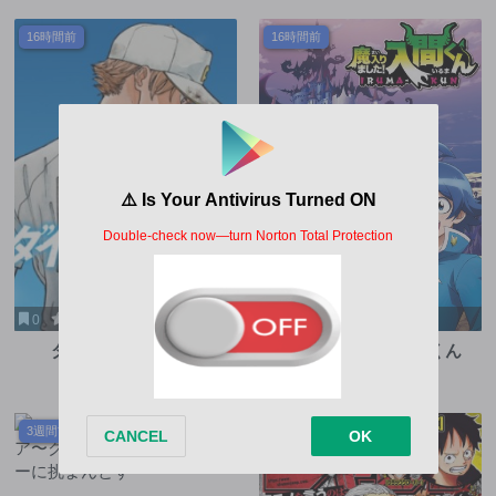
16時間前
16時間前
0
9
3
9.6
ダイヤモンドの功罪
魔入りました！入間くん
第107話
第454話
3週間前
4日前