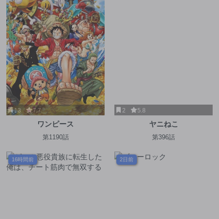
13
7.7
2
5.8
ワンピース
ヤニねこ
第1190話
第396話
16時間前
2日前