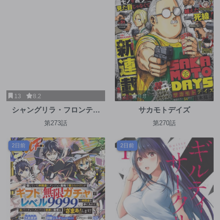
13
8.2
2
8.8
シャングリラ・フロンティ
サカモトデイズ
ア〜クソゲーハンター、神ゲ
第273話
第270話
ーに挑まんとす〜
2日前
2日前