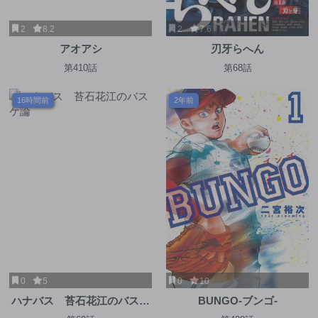
2
8.2
2
7.6
アオアシ
刃牙らへん
第410話
第68話
16時間前
2年前
0
5
0
10
ハナバス 苔石花江のバスケ
BUNGO-ブンゴ-
論