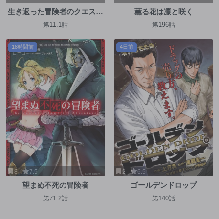
生き返った冒険者のクエスト
薫る花は凛と咲く
攻略生活 自分だけがもらえる
第11.1話
第196話
スキルポイントで他の誰より
強くなる
18時間前
4日前
8
7.5
2
6.5
望まぬ不死の冒険者
ゴールデンドロップ
第71.2話
第140話