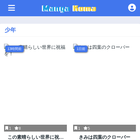
少年
13時間前
1日前
1
8
1
5
この素晴らしい世界に祝福
きみは四葉のクローバー