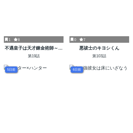
1
8
0
7
不遇皇子は天才錬金術師～皇
悪祓士のキヨシくん
帝なんて柄じゃないので弟妹
第19話
第103話
を可愛がりたい～@COMIC
5日前
6日前