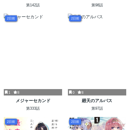
を！
第142話
第98話
2日前
2日前
1
8
0
8
メジャーセカンド
廻天のアルバス
第333話
第97話
2日前
2日前