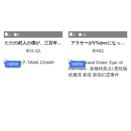
1
5
2
10
ただの村人の僕が、三百年前
アラサーがVTuberになった
の暴君皇子に転生してしまい
話。
第16.1話
第44話
ました ～前世の知識で暗殺
フラグを回避して、穏やかに
2週間前
2週間前
生き残ります！～