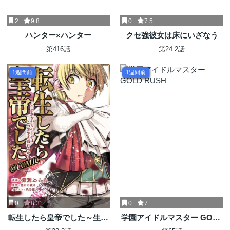
2
9.8
0
7.5
ハンター×ハンター
クセ強彼女は床にいざなう
第416話
第24.2話
1週間前
1週間前
0
8.3
0
7
転生したら皇帝でした～生ま
学園アイドルマスター GOLD
れながらの皇帝はこの先生き
RUSH