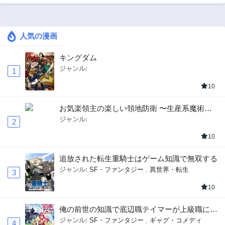
人気の漫画
キングダム
ジャンル:
1
10
お気楽領主の楽しい領地防衛 〜生産系魔術で
名もなき村を最強の城塞都市に〜
ジャンル:
2
10
追放された転生重騎士はゲーム知識で無双する
ジャンル:
SF・ファンタジー
,
異世界・転生
3
10
俺の前世の知識で底辺職テイマーが上級職にな
ってしまいそうな件
ジャンル:
SF・ファンタジー
,
ギャグ・コメディ
4