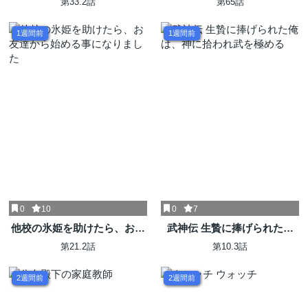
第33.2話
第65話
残れるか～@COMIC
1週間前
1週間前
0
10
0
7
他校の氷姫を助けたら、お友
武神伝 生贄に捧げられた俺
達から始める事になりました
は、神に拾われ武を極める
第21.2話
第10.3話
2週間前
2週間前