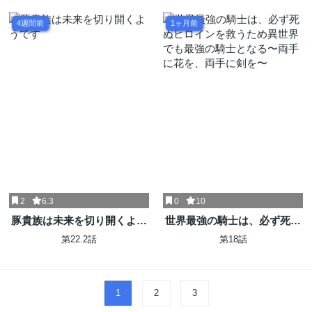
4週間前
1ヶ月前
2
6.3
0
10
豚貴族は未来を切り開くよう
世界最強の騎士は、必ず死ぬ
です
ヒロインを救うため異世界で
第22.2話
第18話
も最強の騎士となる〜両手に
花を、両手に剣を〜
1
2
3