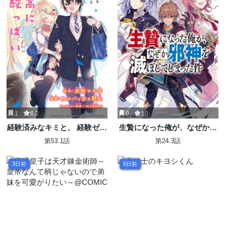
1
6.2
0
10
経験済みなキミと、 経験ゼロ
生贄になった俺が、なぜか邪
なオレが、 お付き合いする話
神を滅ぼしてしまった件
第53.1話
第24.3話
3日前
5日前