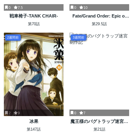
0
7.5
0
10
戦車椅子-TANK CHAIR-
Fate/Grand Order: Epic of
Remnant - 亜種特異点I 悪性
第70話
第29.5話
隔絶魔境 新宿 新宿幻霊事件
2週間前
3週間前
2
9
0
7
冰果
魔王様のバグトラップ迷宮制
作記
第147話
第21話