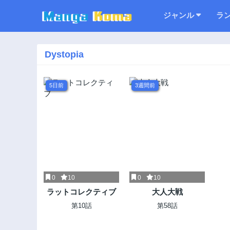
ジャンル
ラ
Dystopia
5日前
3週間前
0
10
0
10
ラットコレクティブ
大人大戦
第10話
第58話