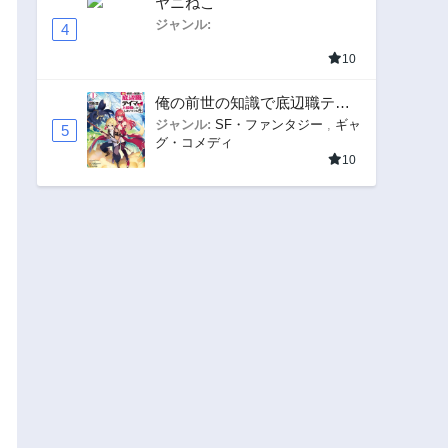
ヤニねこ
ジャンル:
4
10
俺の前世の知識で底辺職テイ
マーが上級職になってしまい
ジャンル:
SF・ファンタジー
,
ギャ
5
グ・コメディ
そうな件
10