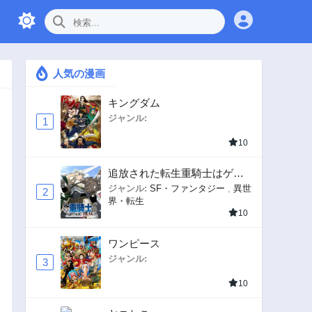
人気の漫画
キングダム
ジャンル:
1
10
追放された転生重騎士はゲー
ム知識で無双する
ジャンル:
SF・ファンタジー
,
異世
2
界・転生
10
ワンピース
ジャンル:
3
10