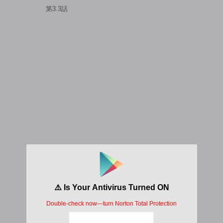
界の秘宝、それを巡る最強盗
第3.3話
賊団と覇権国家の大活劇～