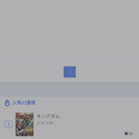
1
人気の漫画
キングダム
ジャンル:
1
10