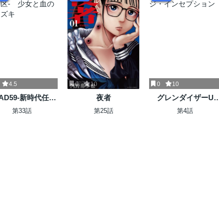
4.5
0
10
0
10
AD59-新時代任侠
夜者
グレンダイザーU
区- 少女と血のサ
ジ・インセプション
第33話
第25話
第4話
カズキ