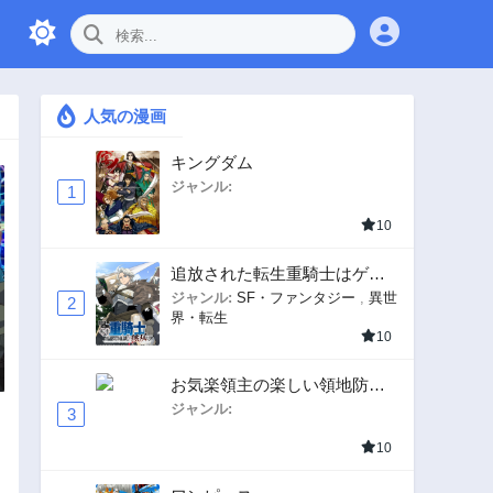
人気の漫画
キングダム
ジャンル:
1
10
追放された転生重騎士はゲー
ム知識で無双する
ジャンル:
SF・ファンタジー
,
異世
2
界・転生
10
お気楽領主の楽しい領地防衛
〜生産系魔術で名もなき村を
ジャンル:
3
最強の城塞都市に〜
10