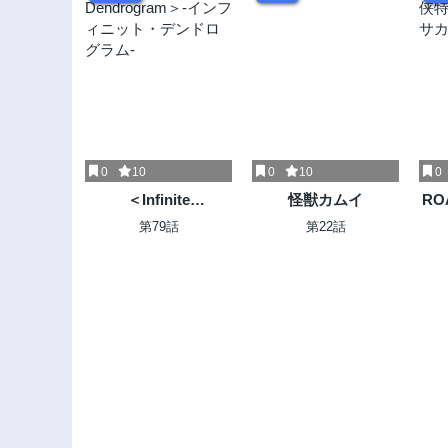
0
10
0
10
0
＜Infinite
怪獣カムイ
RO
Dendrogram＞-イン
特
第79話
第22話
フィニット・デンド
ログラム-