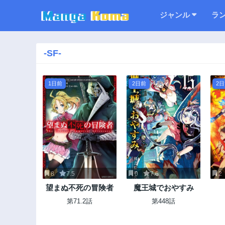
ジャンル
ラ
-SF-
1日前
2日前
2
8
7.5
0
7.6
2
望まぬ不死の冒険者
魔王城でおやすみ
第71.2話
第448話