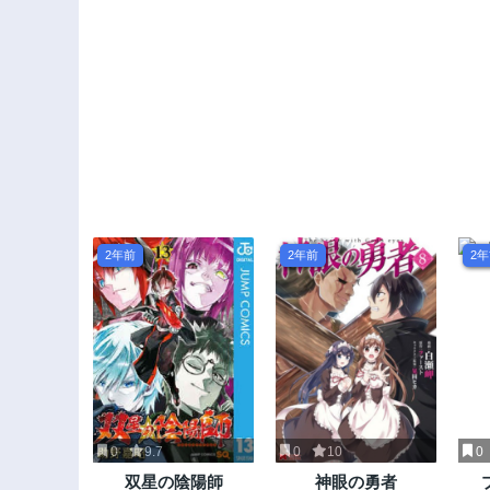
2年前
2年前
2
0
9.7
0
10
0
双星の陰陽師
神眼の勇者