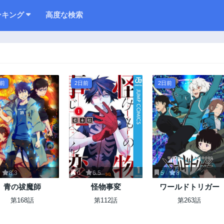
ンキング
高度な検索
日前
2日前
2日前
8.3
0
6.5
5
8
青の祓魔師
怪物事変
ワールドトリガー
第168話
第112話
第263話