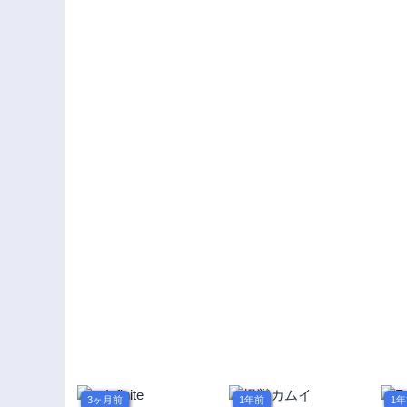
3ヶ月前
1年前
1