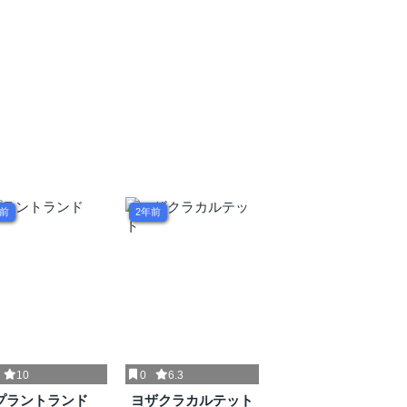
年前
2年前
10
0
6.3
プラントランド
ヨザクラカルテット