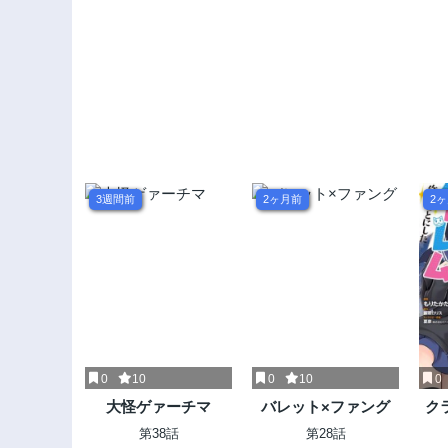
3週間前
2ヶ月前
2
0
10
0
10
0
大怪ゲァーチマ
バレット×ファング
ク
ハ
第38話
第28話
級