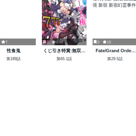
7
0
8
0
10
性食鬼
くじ引き特賞:無双ハ
Fate/Grand Order:
ーレム権
Epic of Remnant - 
第189話
第65.1話
第29.5話
種特異点I 悪性隔絶
境 新宿 新宿幻霊事