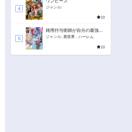
ワンピース
ジャンル:
4
10
雑用付与術師が自分の最強に
気付くまで
ジャンル:
異世界
,
ハーレム
5
10