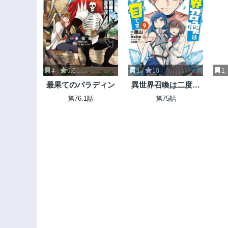
4
6.6
1
10
1
最果てのパラディン
異世界召喚は二度目
です
第76.1話
第75話