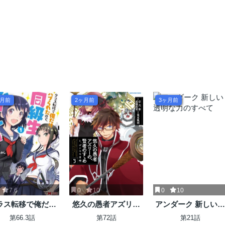
ヶ月前
2ヶ月前
3ヶ月前
7.6
0
10
0
10
ラス転移で俺だけ
悠久の愚者アズリー
アンダーク 新しい透
ブられたので、同
の、賢者のすゝめ
明な力のすべて
第66.3話
第72話
第21話
生ハーレム作るこ