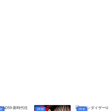
とにした
年前
2年前
2年前