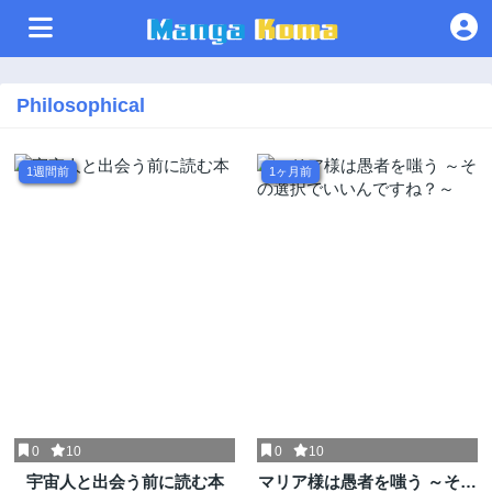
Philosophical
1週間前
1ヶ月前
0
10
0
10
宇宙人と出会う前に読む本
マリア様は愚者を嗤う ～その