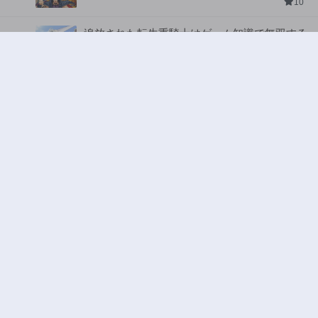
10
追放された転生重騎士はゲーム知識で無双する
ジャンル:
2
10
異世界ラブホテル こちらのお部屋はハーレム
です
ジャンル:
3
10
ワンピース
ジャンル:
4
10
ハンター×ハンター
ジャンル:
5
10