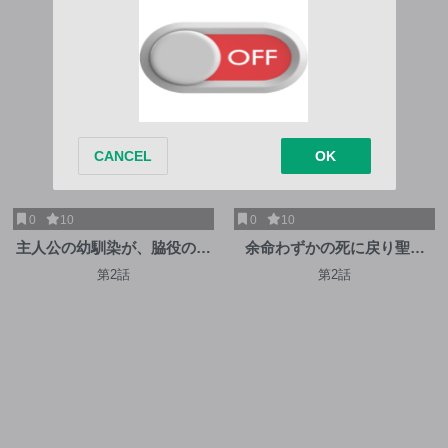
0
10
0
10
主人公の幼馴染が、脇役の俺
余命わずかの死に戻り聖女
にグイグイくる
は、騎士の執愛をやめさせた
第2話
第2話
い