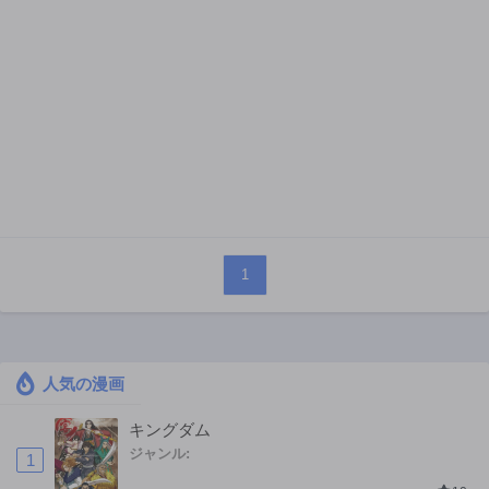
1
人気の漫画
キングダム
ジャンル:
1