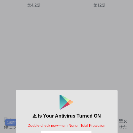
か?
第4.2話
第12話
1週間前
2週間前