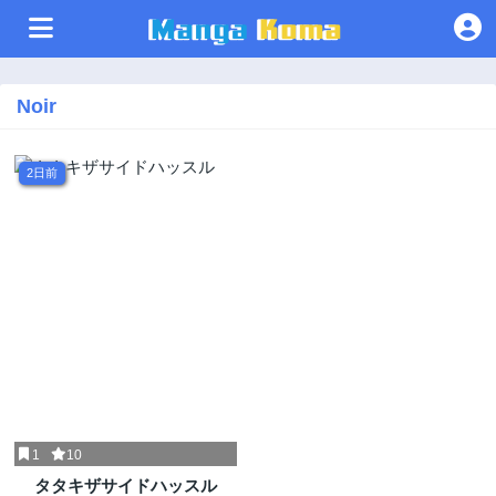
Noir
2日前
1
10
タタキザサイドハッスル