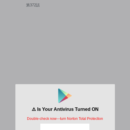
い!?
第372話