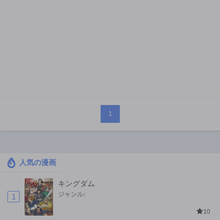
1
人気の漫画
キングダム
ジャンル:
1
10