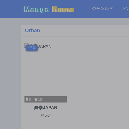
ジャンル
ラ
Urban
6日前
0
10
酔拳JAPAN
第5話