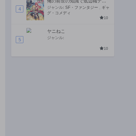
俺の前世の知識で底辺職テイ
マーが上級職になってしまい
ジャンル:
SF・ファンタジー
,
ギャ
4
グ・コメディ
そうな件
10
ヤニねこ
ジャンル:
5
10