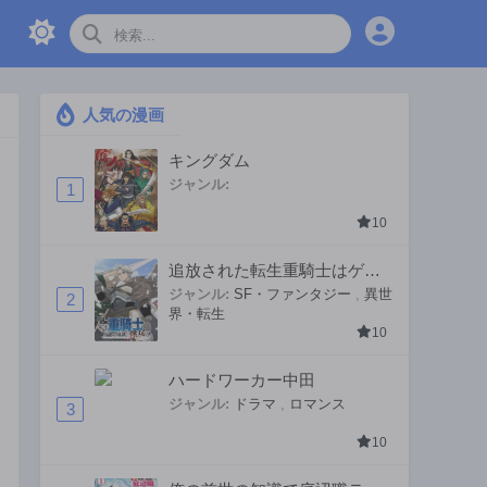
人気の漫画
キングダム
ジャンル:
1
10
追放された転生重騎士はゲー
ム知識で無双する
ジャンル:
SF・ファンタジー
,
異世
2
界・転生
10
ハードワーカー中田
ジャンル:
ドラマ
,
ロマンス
3
10