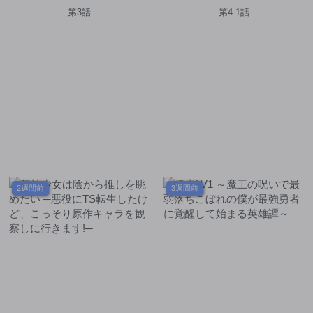
ンコツ魔女の戦国内政伝～
だとまだ誰も気付いていない
第3話
第4.1話
～
2週間前
3週間前