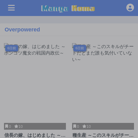
Overpowered
6日前
6日前
0
10
0
10
信長の嫁、はじめました ～ポ
種生産 ～このスキルがチート