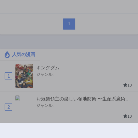
1
人気の漫画
キングダム
ジャンル:
1
10
お気楽領主の楽しい領地防衛 〜生産系魔術で
名もなき村を最強の城塞都市に〜
ジャンル:
2
10
追放された転生重騎士はゲーム知識で無双する
ジャンル:
SF・ファンタジー
,
異世界・転生