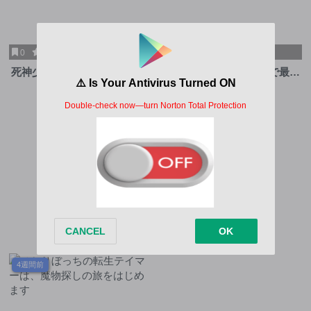
0
10
0
10
死神少女は陰から推しを眺め
勇者LV1 ～魔王の呪いで最弱
たい ─悪役にTS転生したけ
落ちこぼれの僕が最強勇者に
第3.2話
第3話
ど、こっそり原作キャラを観
覚醒して始まる英雄譚～
察しに行きます!─
4週間前