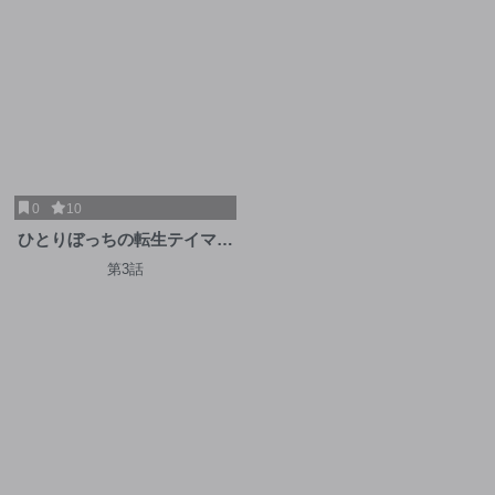
0
10
ひとりぼっちの転生テイマー
は、魔物探しの旅をはじめま
第3話
す