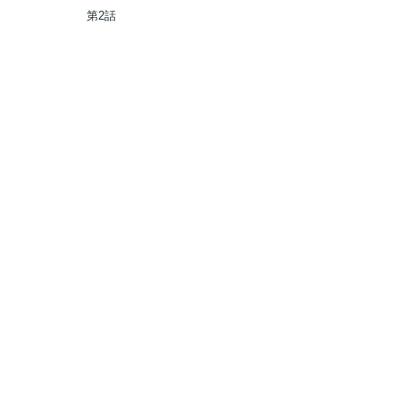
一の料理を作ります!～追放令
第2話
嬢の辺境カフェは今日も大人
気～