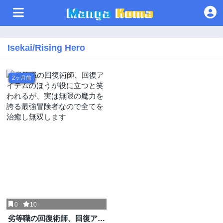
Isekai/Rising Hero
2ヶ月前
0
10
劣等職の回復術師、回復アイ