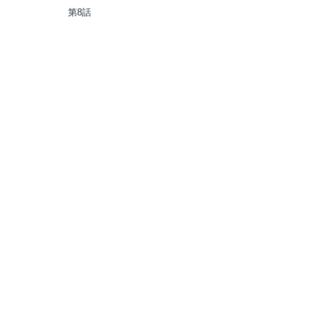
テムのほうが役に立つと笑わ
第8話
れるが、実は無限の魔力を誇
る最強冒険者なので全てを治
癒し無双します