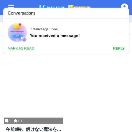
Aesthetic/Beauty
2週間前
0
10
午前0時、解けない魔法を私