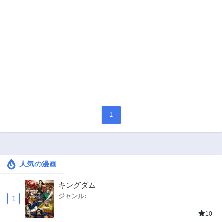
1
人気の漫画
キングダム
ジャンル:
1
10