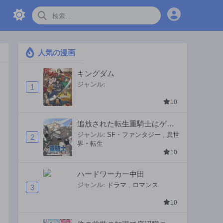
人気の漫画
キングダム
ジャンル:
1
10
追放された転生重騎士はゲー
ム知識で無双する
ジャンル:
SF・ファンタジー
,
異世
2
界・転生
10
ハードワーカー中田
ジャンル:
ドラマ
,
ロマンス
3
10