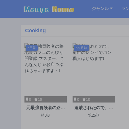
ジャンル
ラ
Cooking
3日前
3ヶ月前
0
10
0
10
元最強冒険者の路地
追放されたので、前
裏カフェのんびり開
世のレシピでパン職
第3話
第25話
業録 マスター、こん
人はじめます!
なんじゃお店つぶれ