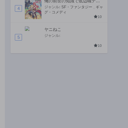
俺の前世の知識で底辺職テイ
マーが上級職になってしまい
ジャンル:
SF・ファンタジー
,
ギャ
4
グ・コメディ
そうな件
10
ヤニねこ
ジャンル:
5
10