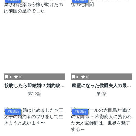
0
10
0
10
接吻したら即結婚!? 婚約破棄
幽霊になった侯爵夫人の最後
された薬師令嬢が助けたのは
の七日間
第1.2話
第2話
隣国の皇帝でした
2週間前
2週間前