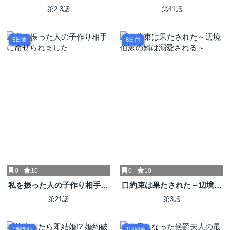
リ逃げしました〜平和に子育
ペしている私を解雇ですか?
第2.3話
第41話
てしていると、迎えに来たの
は激重王子様でした〜
5日前
6日前
0
10
0
10
私を振った人の子作り相手に
口約束は果たされた～辺境伯
命ぜられました
家の婿は溺愛される～
第21話
第3話
1週間前
1週間前