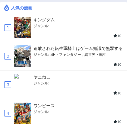
人気の漫画
キングダム
ジャンル:
1
10
追放された転生重騎士はゲーム知識で無双する
ジャンル:
SF・ファンタジー
,
異世界・転生
2
10
ヤニねこ
ジャンル:
3
10
ワンピース
ジャンル:
4
10