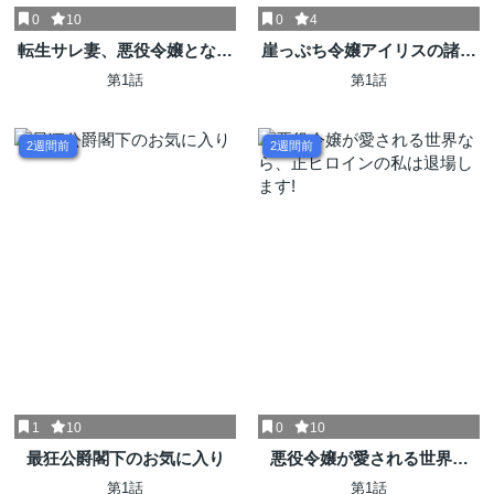
0
10
0
4
転生サレ妻、悪役令嬢となり
崖っぷち令嬢アイリスの諸事
前世の夫を断罪します
情～成り行きで魔王伯爵家の
第1話
第1話
家庭教師になりました～
2週間前
2週間前
1
10
0
10
最狂公爵閣下のお気に入り
悪役令嬢が愛される世界な
ら、正ヒロインの私は退場し
第1話
第1話