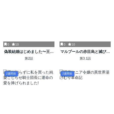
0
10
0
10
偽装結婚はじめました〜王太
マルブールの赤目烏と滅びの
子の婚約者のフリをして生き
宝飾師 ～冷徹商人に拾われた
第2話
第3.1話
ようと思います〜
天才宝飾師は、世界を魅了す
る～
2週間前
2週間前