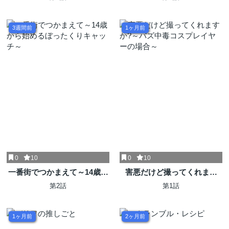
ます!
3週間前
1ヶ月前
0
10
0
10
一番街でつかまえて～14歳か
害悪だけど撮ってくれます
ら始めるぼったくりキャッチ
か?～バズ中毒コスプレイヤ
第2話
第1話
～
ーの場合～
1ヶ月前
2ヶ月前