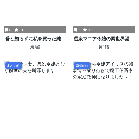
0
10
0
10
番と知らずに私を買った純愛
温泉マニア令嬢の異世界湯け
こじらせ騎士団長に運命の愛
むり革命記
第1話
第1話
を捧げられました!
2週間前
2週間前