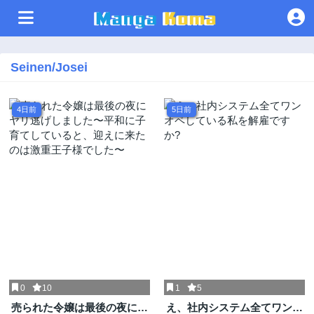
Seinen/Josei
4日前
5日前
0
10
1
5
売られた令嬢は最後の夜にヤ
え、社内システム全てワンオ