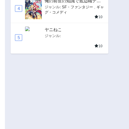
俺の前世の知識で底辺職テイ
マーが上級職になってしまい
ジャンル:
SF・ファンタジー
,
ギャ
4
グ・コメディ
そうな件
10
ヤニねこ
ジャンル:
5
10