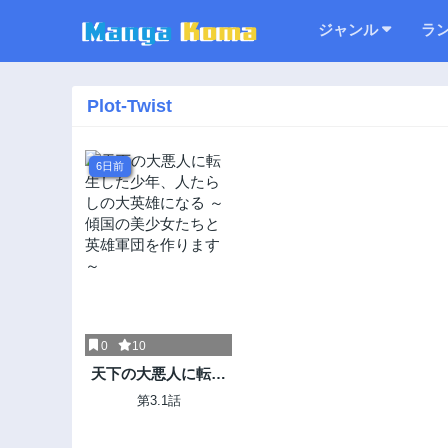
ジャンル
ラ
Plot-Twist
6日前
0
10
天下の大悪人に転生
した少年、人たらし
第3.1話
の大英雄になる ～傾
国の美少女たちと英