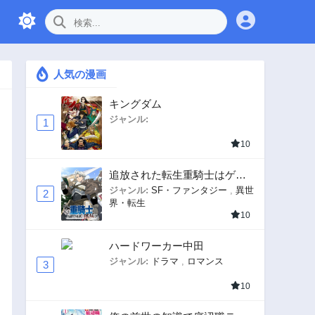
人気の漫画
キングダム
ジャンル:
1
10
追放された転生重騎士はゲー
ム知識で無双する
ジャンル:
SF・ファンタジー
,
異世
2
界・転生
10
ハードワーカー中田
ジャンル:
ドラマ
,
ロマンス
3
10