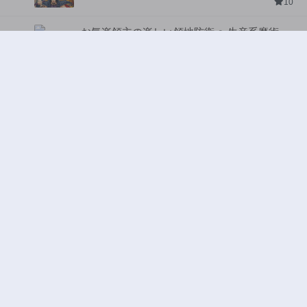
10
お気楽領主の楽しい領地防衛 〜生産系魔術で
名もなき村を最強の城塞都市に〜
ジャンル:
2
10
追放された転生重騎士はゲーム知識で無双する
ジャンル:
SF・ファンタジー
,
異世界・転生
3
10
俺の前世の知識で底辺職テイマーが上級職にな
ってしまいそうな件
ジャンル:
SF・ファンタジー
,
ギャグ・コメディ
4
10
ワンピース
ジャンル:
5
10