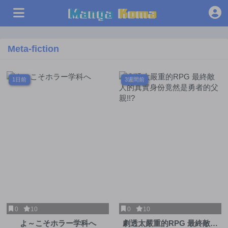
Meta-fiction
1日前
3週間前
0
10
0
10
よ～こそホラー学科へ
劇透太嚴重的RPG 最終敵人