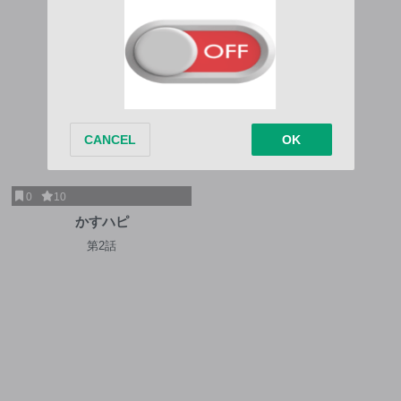
0
10
かすハピ
第2話