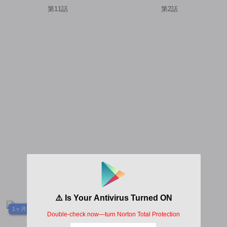
的真實身份竟然是勇者的父
第11話
第2話
親!!?
1ヶ月前