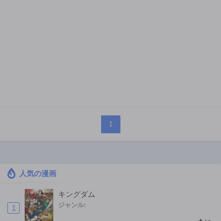
1
人気の漫画
キングダム
ジャンル:
1