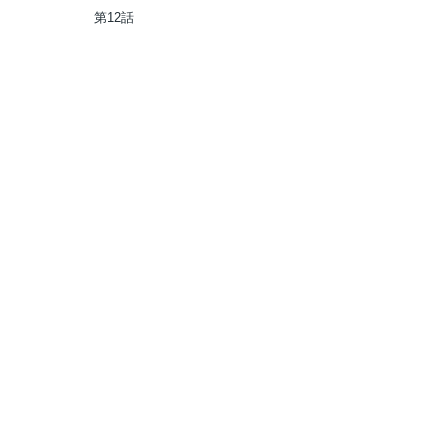
配信者になる～世界最強がセ
第12話
カンドライフで配信してみた
ら即バズってＳ級の弟子が増
えた件～