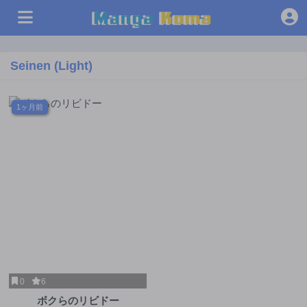
Seinen (Light)
1ヶ月前
0
6
ボクらのリビドー