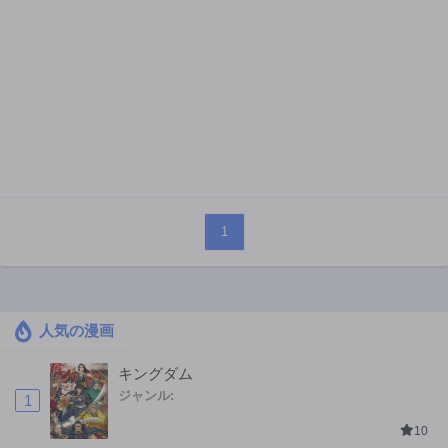
1
人気の漫画
キングダム
ジャンル:
1
10