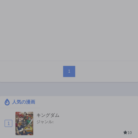
1
人気の漫画
キングダム
ジャンル:
1
10