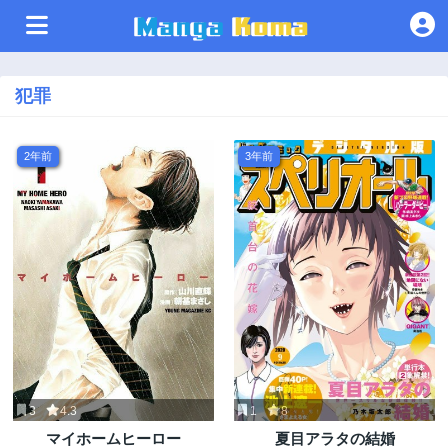
犯罪
2年前
3年前
3
4.3
1
8
マイホームヒーロー
夏目アラタの結婚