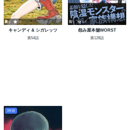
0
10
2
3.7
キャンディ & シガレッツ
怨み屋本舗WORST
第54話
第128話
3年前