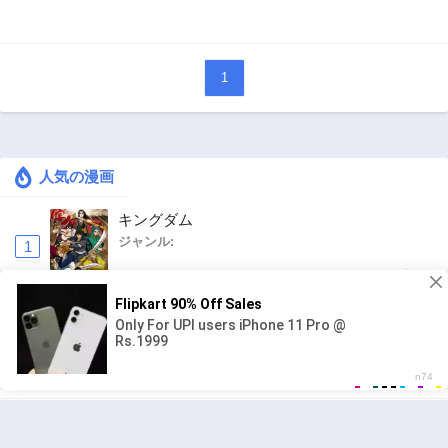
1
人気の漫画
キングダム
ジャンル:
1
10
追放された転生重騎士はゲーム知識で無双する
ジャンル:
SF・ファンタジー
,
異世界・転生
2
10
ヤニねこ
ジャンル: