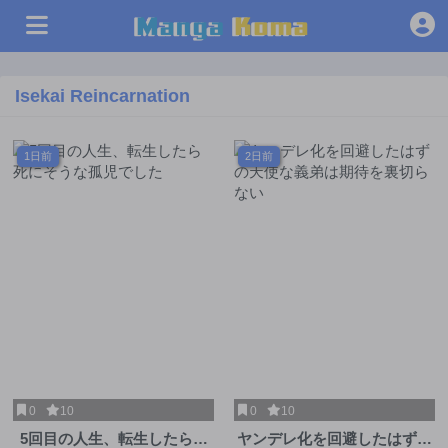
Isekai Reincarnation
1日前
2日前
0
10
0
10
5回目の人生、転生したら死
ヤンデレ化を回避したはずの