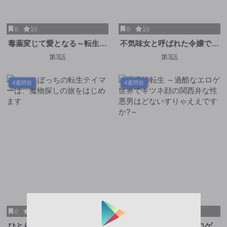
0
10
0
10
毒薬変じて愛となる～転生し
不気味女と呼ばれた令嬢です
たら男の嫁がいるクズ貴族～
が、継母としての使命を果た
第3話
第3話
させていただきます！
4週間前
4週間前
0
10
0
10
ひとりぼっちの転生テイマー
退魔師転生 ～過酷なエロゲ世