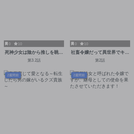
0
10
0
10
死神少女は陰から推しを眺め
社畜令嬢だって異世界でキャ
たい ─悪役にTS転生したけ
ンプがしたい!馬鹿王子を婚約
第3.2話
第2話
ど、こっそり原作キャラを観
破棄した私の飯テロスローラ
察しに行きます!─
イフ
2週間前
2週間前