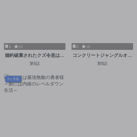
0
10
0
10
婚約破棄されたクズ令息は、
コンクリートジャングルオブ
前世を思い出したので平和に
ハザード
第6話
第8話
生きたい。
2ヶ月前