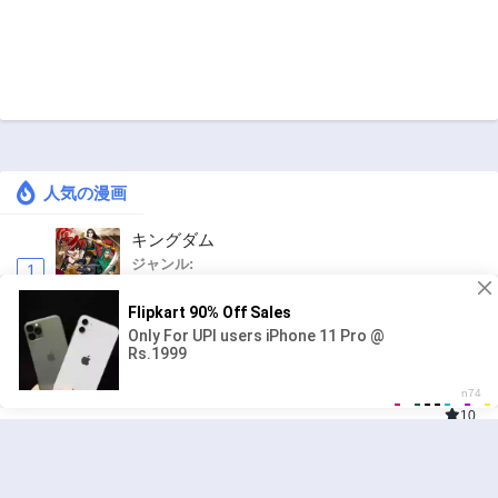
人気の漫画
キングダム
ジャンル:
1
10
お気楽領主の楽しい領地防衛 〜生産系魔術で
名もなき村を最強の城塞都市に〜
ジャンル:
2
10
ワンピース
ジャンル:
3