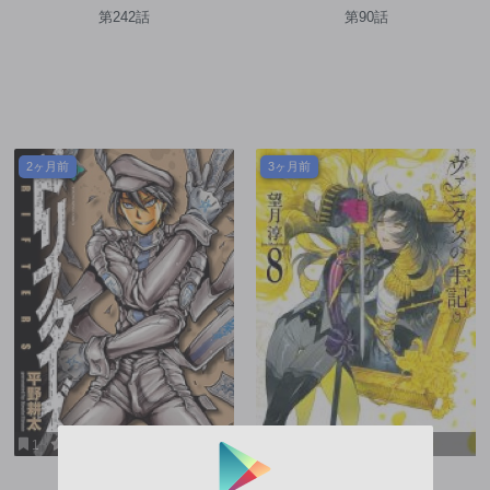
は気ままなセカンドライフを
第242話
第90話
謳歌する。
2ヶ月前
3ヶ月前
1
8.3
0
10
ドリフターズ
ヴァニタスの手記