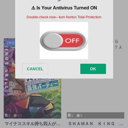
第97話
第67話
1年前
2年前
0
8.5
0
5
マイナススキル持ち四人が集
ＳＨＡＭＡＮ ＫＩＮＧ Ｔ