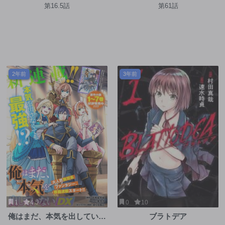
まったら、なんかシナジー発
ＨＥ ＳＵＰＥＲ ＳＴＡＲ
第16.5話
第61話
揮して最強パーティーができ
た件
2年前
3年前
1
4.5
0
10
俺はまだ、本気を出していな
ブラトデア