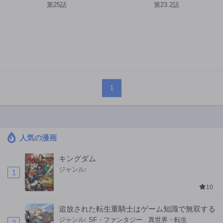
い
第25話
第23.2話
1
人気の漫画
キングダム
ジャンル:
1
10
追放された転生重騎士はゲーム知識で無双する
ジャンル:
SF・ファンタジー
,
異世界・転生
2