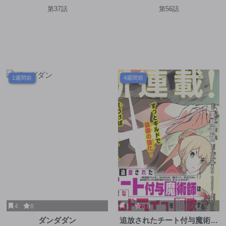
第37話
第56話
1週間前
4週間前
4
8
1
8.8
ダンダダン
追放されたチート付与魔術師