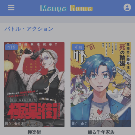
バトル・アクション
2日前
3日前
0
9.3
0
7
極楽街
踊る千年家族