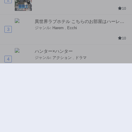
10
異世界ラブホテル こちらのお部屋はハーレム
です
ジャンル:
Harem
,
Ecchi
3
10
ハンター×ハンター
ジャンル:
アクション
,
ドラマ
4
10
ワンピース
ジャンル:
5
10
Terms of usage
DMCA
Privacy Policy