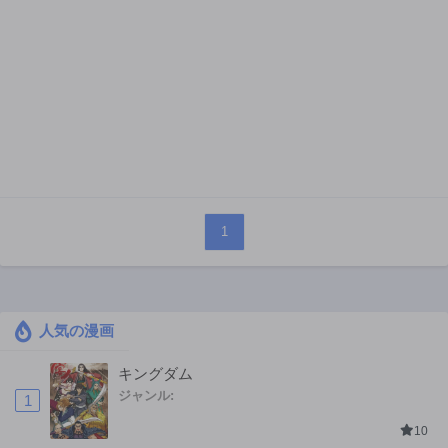
1
人気の漫画
キングダム
ジャンル:
1
10