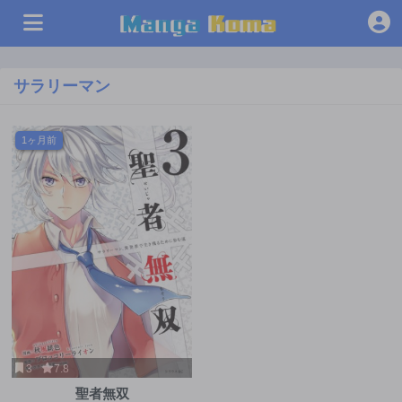
サラリーマン
1ヶ月前
3
7.8
聖者無双