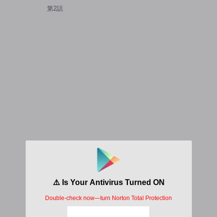
屋でシてること
第2話