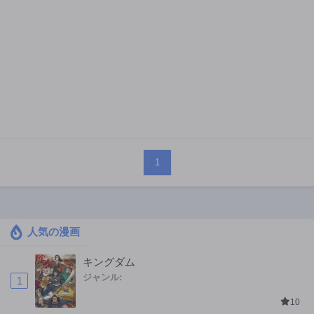
1
人気の漫画
キングダム
ジャンル:
1
10