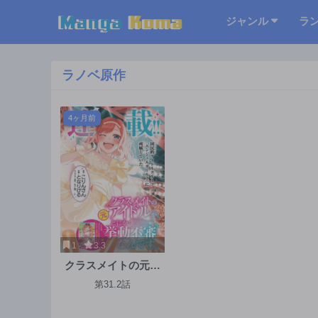
ジャンル
ラ
ラノベ原作
4ヶ月前
1
3.3
クラスメイトの元ア
イドルが、とにかく
第31.2話
挙動不審なんです。