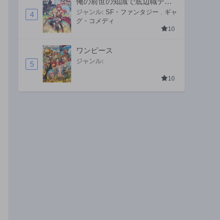
俺の前世の知識で底辺職テイ
マーが上級職になってしまい
ジャンル:
SF・ファンタジー
,
ギャ
4
グ・コメディ
そうな件
10
ワンピース
ジャンル:
5
10