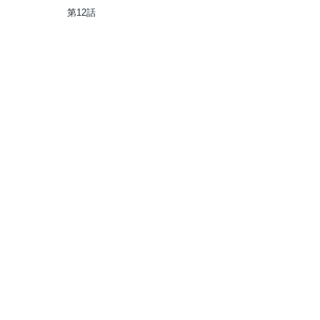
もふ神獣に授かった神スキル
第12話
【ランダム錬金】で最強のギ
ルドを作って無双します