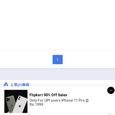
1
人気の漫画
キングダム
ジャンル:
1
10