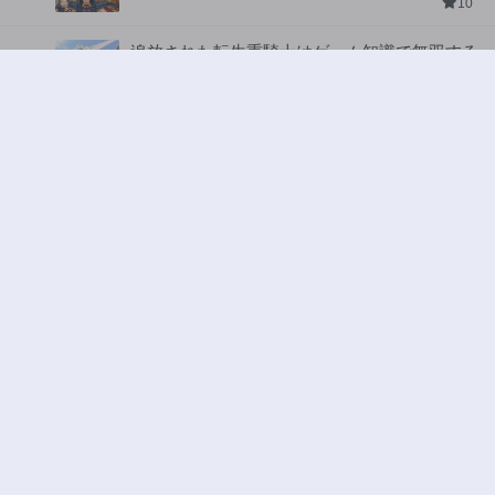
10
追放された転生重騎士はゲーム知識で無双する
ジャンル:
SF・ファンタジー
,
異世界・転生
2
10
お気楽領主の楽しい領地防衛 〜生産系魔術で
名もなき村を最強の城塞都市に〜
ジャンル:
3
10
ワンピース
ジャンル:
4
10
ヤニねこ
ジャンル:
5
10