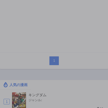
1
人気の漫画
キングダム
ジャンル:
1