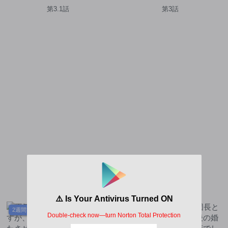
しい～伯爵令嬢は華麗に運命
第3.1話
第3話
を覆す～
2週間前
2ヶ月前