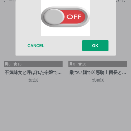
0
10
0
10
不気味女と呼ばれた令嬢です
厳つい顔で凶悪騎士団長と恐
が、継母としての使命を果た
れられる公爵様の最後の婚活
第3話
第40話
させていただきます！
相手は社交界の幻の花でした