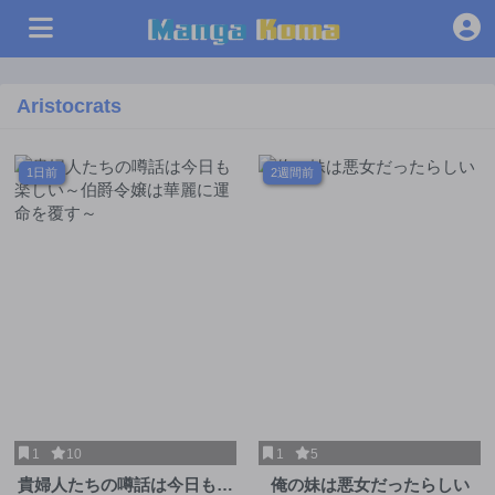
Aristocrats
1日前
2週間前
1
10
1
5
貴婦人たちの噂話は今日も楽
俺の妹は悪女だったらしい