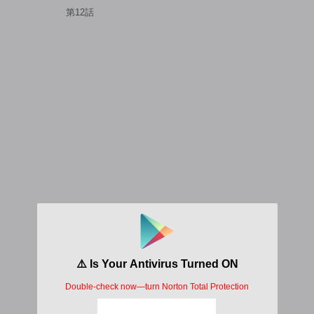
もふ神獣に授かった神スキル
第12話
【ランダム錬金】で最強のギ
ルドを作って無双します