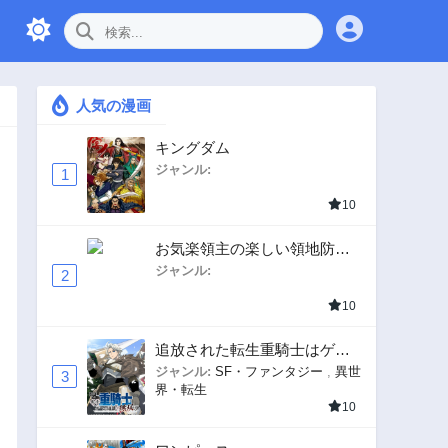
人気の漫画
キングダム
ジャンル:
1
10
お気楽領主の楽しい領地防衛
〜生産系魔術で名もなき村を
ジャンル:
2
最強の城塞都市に〜
10
追放された転生重騎士はゲー
ム知識で無双する
ジャンル:
SF・ファンタジー
,
異世
3
界・転生
10