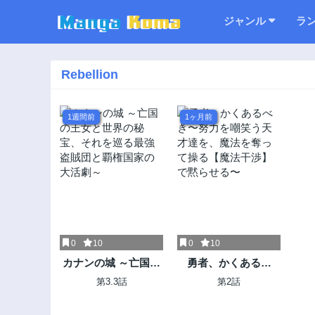
ジャンル
ラ
Rebellion
1週間前
1ヶ月前
0
10
0
10
カナンの城 ～亡国の
勇者、かくあるべ
王女と世界の秘宝、
き〜努力を嘲笑う天
第3.3話
第2話
それを巡る最強盗賊
才達を、魔法を奪っ
団と覇権国家の大活
て操る【魔法干渉】