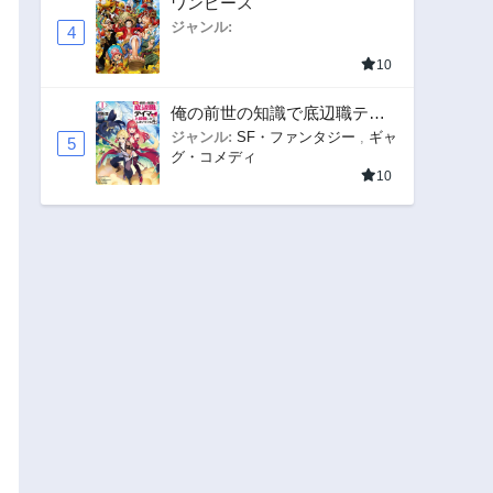
ワンピース
ジャンル:
4
10
俺の前世の知識で底辺職テイ
マーが上級職になってしまい
ジャンル:
SF・ファンタジー
,
ギャ
5
グ・コメディ
そうな件
10