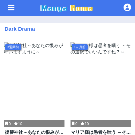
Dark Drama
3週間前
1ヶ月前
0
10
0
10
復讐神社～あなたの恨みが叶
マリア様は愚者を嗤う ～その