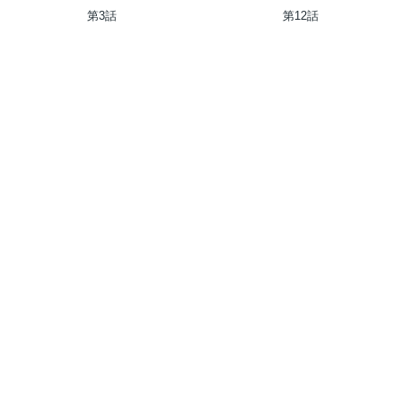
いますように～
選択でいいんですね？～
第3話
第12話