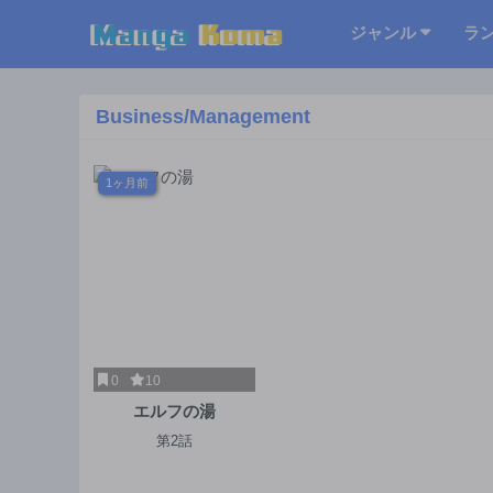
ジャンル
ラ
Business/Management
1ヶ月前
0
10
エルフの湯
第2話