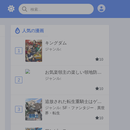
人気の漫画
キングダム
ジャンル:
1
10
お気楽領主の楽しい領地防衛
〜生産系魔術で名もなき村を
ジャンル:
2
最強の城塞都市に〜
10
追放された転生重騎士はゲー
ム知識で無双する
ジャンル:
SF・ファンタジー
,
異世
3
界・転生
10