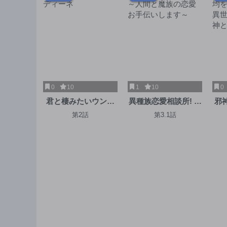
0
10
1
10
0
君と棲みたいウンデ
異種族恋愛相談所! ～
邪
ィーネ
人間と魔族の恋愛お
を
第2話
第3.1話
手伝いします～
世