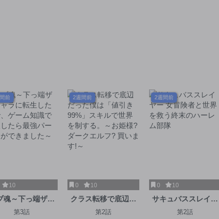
週間前
2週間前
2週間前
10
0
10
0
10
ブ魂～下っ端ザコ
クラス転移で底辺だ
サキュバススレイヤ
ャラに転生したの
った僕は「値引き
ー 女冒険者と世界を
第3話
第2話
第2話
、ゲーム知識で無
99%」スキルで世界
救う終末のハーレム