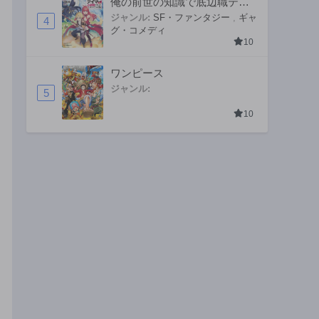
俺の前世の知識で底辺職テイ
マーが上級職になってしまい
ジャンル:
SF・ファンタジー
,
ギャ
4
グ・コメディ
そうな件
10
ワンピース
ジャンル:
5
10