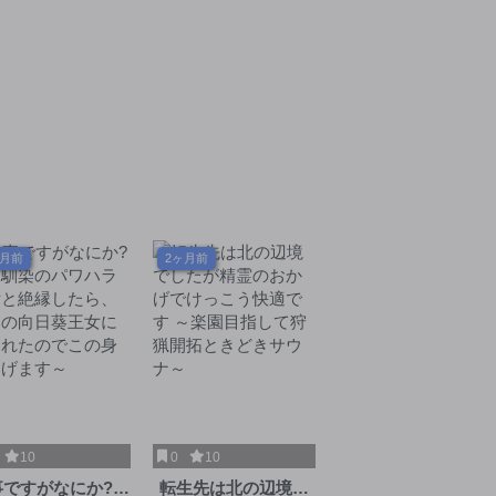
ヶ月前
2ヶ月前
10
0
10
事ですがなにか?～
転生先は北の辺境で