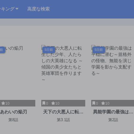
ンキング
高度な検索
日前
5日前
5日前
10
0
10
0
10
あわいの焔刃
天下の大悪人に転生
異能学園の最強は平
した少年、人たらし
穏に潜む～規格外の
第8話
第3.1話
第2話
の大英雄になる ～傾
怪物、無能を演じ学
国の美少女たちと英
園を影から支配する