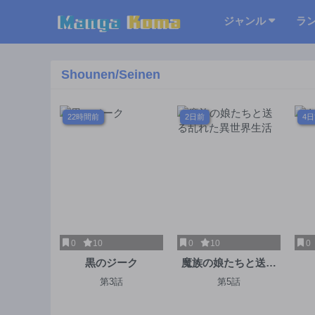
ジャンル
ラ
Shounen/Seinen
22時間前
2日前
4
0
10
0
10
0
黒のジーク
魔族の娘たちと送る
乱れた異世界生活
第3話
第5話