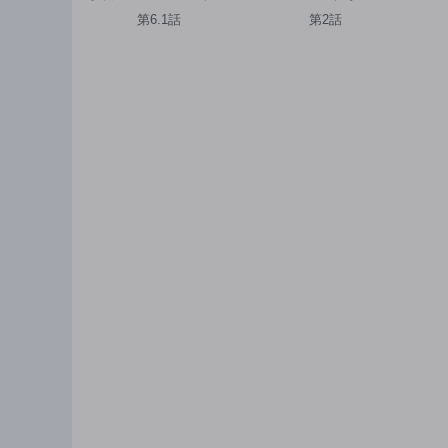
坊から最強魔術士
き〜努力を嘲笑う天
幼
第6.1話
第2話
へ。パラメーターを
才達を、魔法を奪っ
女
調節して、すべての
て操る【魔法干渉】
国
魔術を魔改造! ～気ま
で黙らせる〜
わ
まに遊んでいるだけ
なのに、何故か評価
が上がっていく件に
ついて～