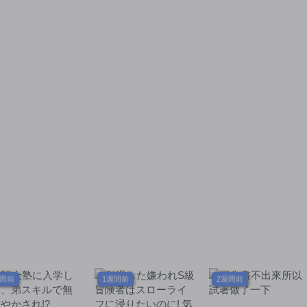
雄軍団を作ります～
～
週間前
1週間前
2週間前