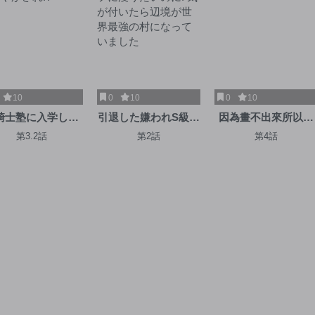
10
0
10
0
10
騎士塾に入学した
引退した嫌われS級冒
因為畫不出來所以試
、弟スキルで無限
険者はスローライフ
著做了一下
第3.2話
第2話
第4話
甘やかされ!?
に浸りたいのに! 気が
付いたら辺境が世界
最強の村になってい
ました