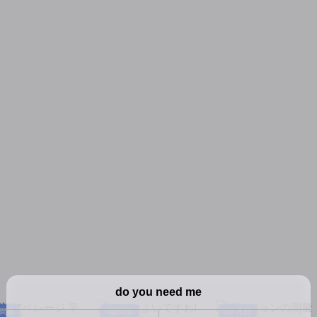
したら最強パーテ
を制する。～お姫様?
部隊
ができました～
ダークエルフ? 買い
ます!～
週間前
4週間前
1ヶ月前