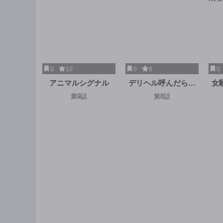
0
10
0
8
0
アニマルシグナル
デリヘル呼んだら元
女
同級生が来た
ら
第9話
第8話