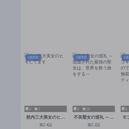
2週間前
2週間前
2
0
7
0
10
0
校内三大美女のヒモ
不良聖女の巡礼 ～追
モ
してます
放された最強の聖女
キ
第2.4話
第2.2話
は、世界を救う旅を
で