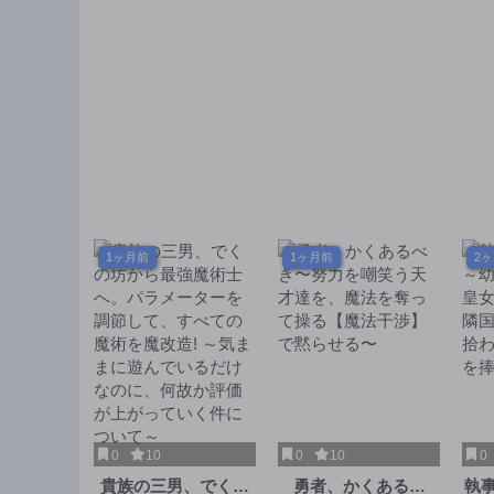
1ヶ月前
1ヶ月前
2
0
10
0
10
0
貴族の三男、でくの
勇者、かくあるべ
執