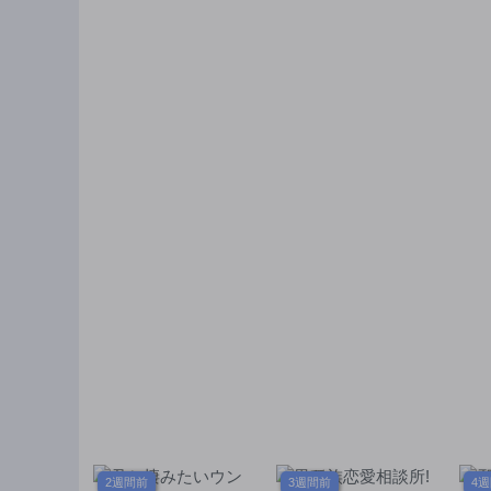
する～
双
ィ
2週間前
3週間前
4