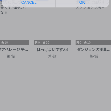
10
0
10
0
10
神アベレージ 平均
はっけよいですわ!
ダンジョンの測量士
望んだ美少女、異
～地図で無双するダ
第7話
第2話
第2話
界で平均的な邪神
ンジョン攻略～
となる