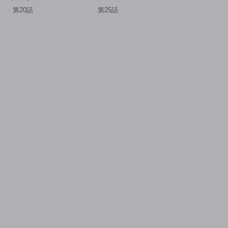
馴染のパワハラ皇
したが精霊のおかげ
第20話
第25話
と絶縁したら、隣
でけっこう快適です
の向日葵王女に拾
～楽園目指して狩猟
れたのでこの身を
開拓ときどきサウナ
捧げます～
～