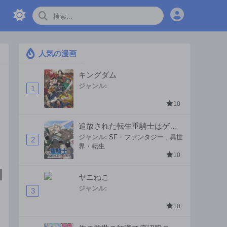
人気の漫画
キングダム
ジャンル:
1
10
追放された転生重騎士はゲー
ム知識で無双する
ジャンル:
SF・ファンタジー
,
異世
2
界・転生
10
ヤニねこ
ジャンル:
3
10