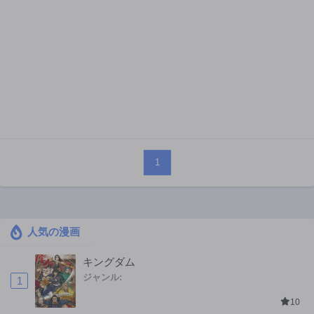
1
人気の漫画
キングダム
ジャンル:
1
10