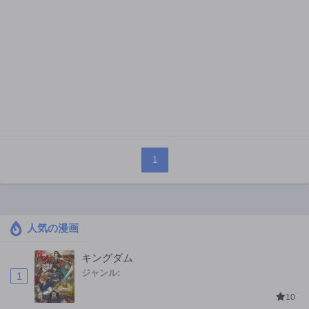
1
人気の漫画
キングダム
ジャンル:
1
10