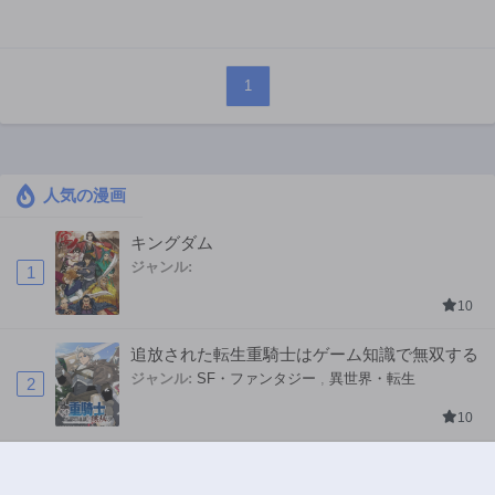
1
人気の漫画
キングダム
ジャンル:
1
10
追放された転生重騎士はゲーム知識で無双する
ジャンル:
SF・ファンタジー
,
異世界・転生
2
10
ハードワーカー中田
ジャンル:
ドラマ
,
ロマンス