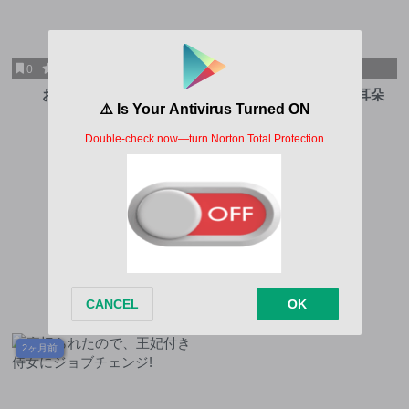
0
10
0
10
おうまのありま先生
初次見面3分鐘後的掏耳朵
第61話
第2話
2ヶ月前