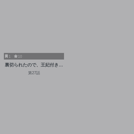
1
10
裏切られたので、王妃付き侍
女にジョブチェンジ!
第27話