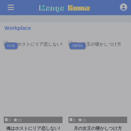
Workplace
6日前
2週間前
0
10
0
10
俺はホストにリア恋しない!
月の女王の寝かしつけ方