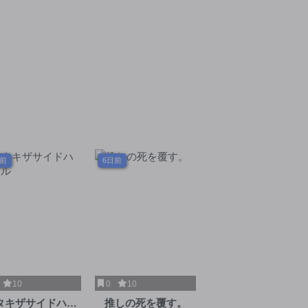
日前
6日前
10
0
10
タキザサイドハッ
推しの死を覆す。