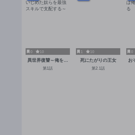
0
10
1
10
0
異世界復讐～俺をい
死にたがりの王女
お
じめた奴らを最強ス
俺
第1話
第2.1話
キルで支配する～