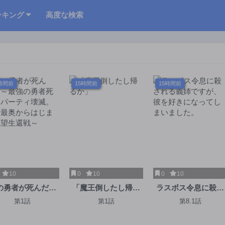
ンキング
高度な検索
時間前
15時間前
15時間前
10
0
10
0
10
の勇者が死んだ。
「魔王倒したし帰る
ラスボス令息に殺さ
最強の勇者死亡、
か」
れる義姉ですが、彼
第1話
第1話
第8.1話
ーティ壊滅。迷宮
を好きになってしま
奥からはじまる絶
いました。