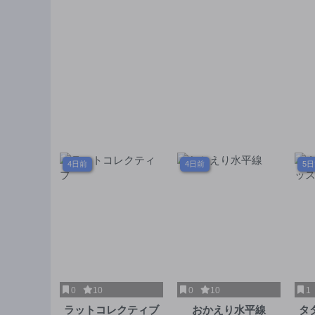
4日前
4日前
5
0
10
0
10
1
ラットコレクティブ
おかえり水平線
タ