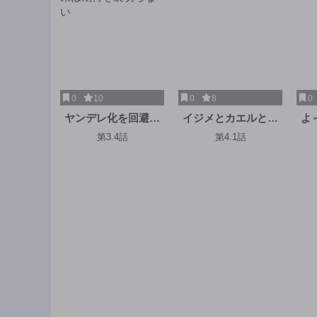
0
10
0
8
0
ヤンデレ化を回避し
イジメとカエルとマ
よ
たはずの天使な義弟
マと復讐
第3.4話
第4.1話
は期待を裏切らない