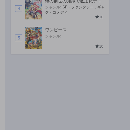
俺の前世の知識で底辺職テイ
マーが上級職になってしまい
ジャンル:
SF・ファンタジー
,
ギャ
4
グ・コメディ
そうな件
10
ワンピース
ジャンル:
5
10