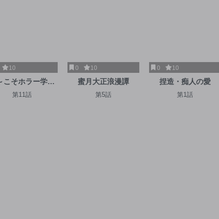
10
0
10
0
10
～こそホラー学科
蜜月大正浪漫譚
捏造・痴人の愛
へ
第11話
第5話
第1話