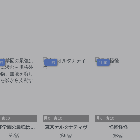
日前
3日前
4日前
10
0
10
0
10
能学園の最強は平
東京オルタナティヴ
怪怪怪怪
に潜む～規格外の
第2話
第67話
第2話
物、無能を演じ学