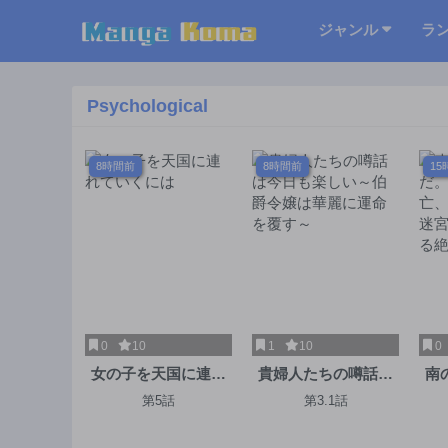
ジャンル
ラ
Psychological
8時間前
8時間前
15
0
10
1
10
0
女の子を天国に連れ
貴婦人たちの噂話は
南
ていくには
今日も楽しい～伯爵
～
第5話
第3.1話
令嬢は華麗に運命を
パ
覆す～
最