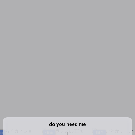
を影から支配する
～
日前
4日前
4日前