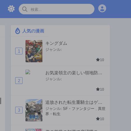
人気の漫画
キングダム
ジャンル:
1
10
お気楽領主の楽しい領地防衛
〜生産系魔術で名もなき村を
ジャンル:
2
最強の城塞都市に〜
10
追放された転生重騎士はゲー
ム知識で無双する
ジャンル:
SF・ファンタジー
,
異世
3
界・転生
10