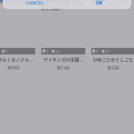
3
0
10
0
10
そらくカノジョは
ヴィランズの王冠―
ひめごとかくしごと
の兄貴を狙ってる
あらゆる悪がひれ伏
第32話
第3.4話
第13話
す異能―