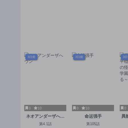
3日前
3日前
3
0
10
0
10
0
ネオアンダーザへヴ
命运强手
異
ン
穏
第4.1話
第105話
怪