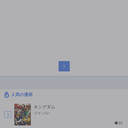
1
人気の漫画
キングダム
ジャンル:
1
10