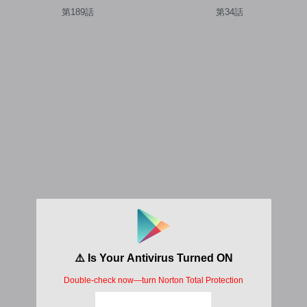
Being a Girl 上杉くんは女の
第189話
第34話
子をやめたい