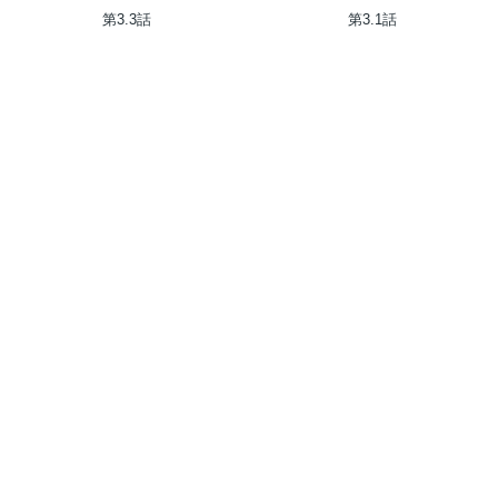
は今日で終了予定です
嬢と冷酷軍人の完璧なる離婚
第3.3話
第3.1話
計画