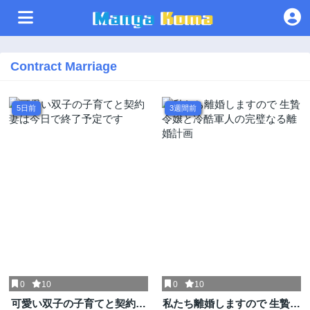
Contract Marriage
5日前
3週間前
0
10
0
10
可愛い双子の子育てと契約妻
私たち離婚しますので 生贄令