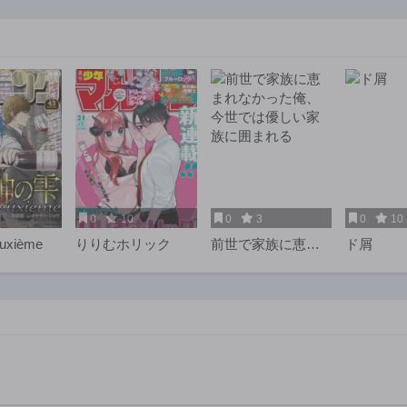
3年前
3年前
第11話
第10話
3年前
3年前
第6話
第5話
3年前
3年前
第1話
3年前
0
10
0
3
0
10
uxième
りりむホリック
前世で家族に恵ま
ド屑
れなかった俺、今
世では優しい家族
に囲まれる