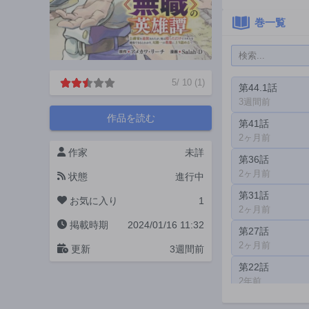
巻一覧
5
/
10
(
1
)
第44.1話
3週間前
作品を読む
第41話
2ヶ月前
作家
未詳
第36話
2ヶ月前
状態
進行中
第31話
お気に入り
1
2ヶ月前
掲載時期
2024/01/16 11:32
第27話
2ヶ月前
更新
3週間前
第22話
2年前
第17話