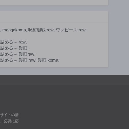
,
mangakoma
,
呪術廻戦 raw
,
ワンピース raw
,
める～ raw
,
詰める～ 漫画
,
める～ 漫画raw
,
る～ 漫画 raw
,
漫画 koma
,
ブサイトの情
は、必要に応