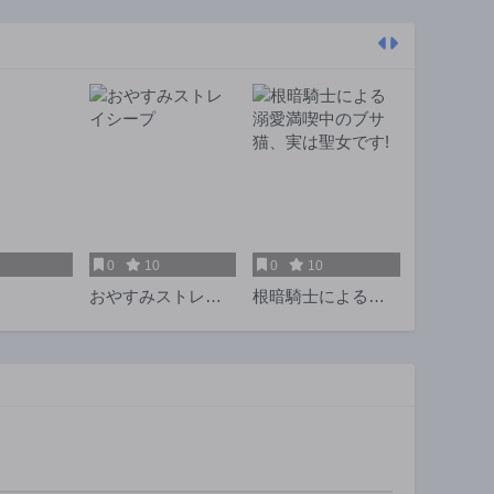
3年前
3年前
第9話
第8話
3年前
3年前
第4話
第3話
3年前
3年前
0
10
0
10
おやすみストレイ
根暗騎士による溺
シープ
愛満喫中のブサ
猫、実は聖女です!