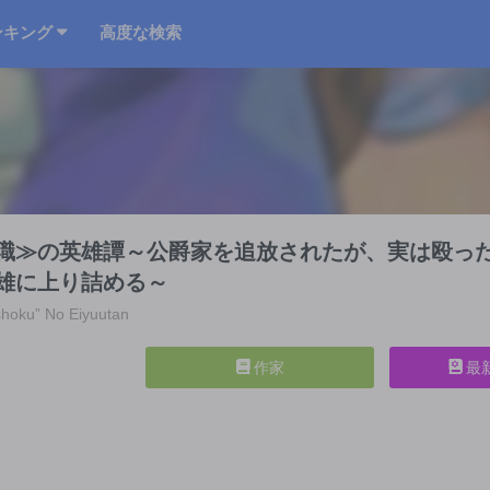
ンキング
高度な検索
職≫の英雄譚～公爵家を追放されたが、実は殴っ
雄に上り詰める～
hoku” No Eiyuutan
作家
最