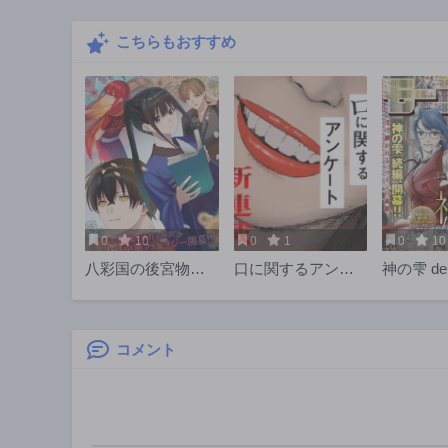
3年前
こちらもおすすめ
第12話
3年前
第7話
3年前
第2話
3年前
0
10
0
1
0
10
八彩国の後宮物語
口に関するアンケ
神の雫 de
～退屈仙皇帝と本
ート
好き姫～
コメント