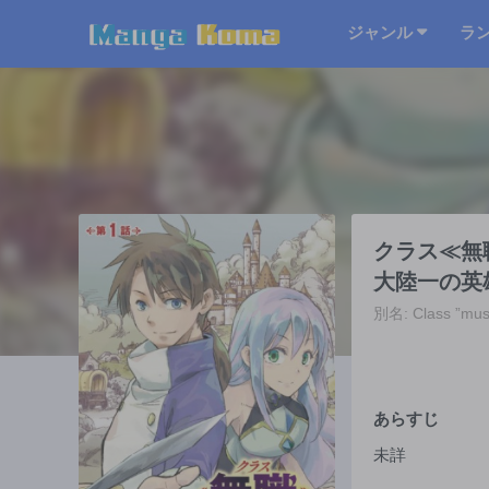
ジャンル
ラ
クラス≪無
大陸一の英
別名: Class ”mus
あらすじ
未詳