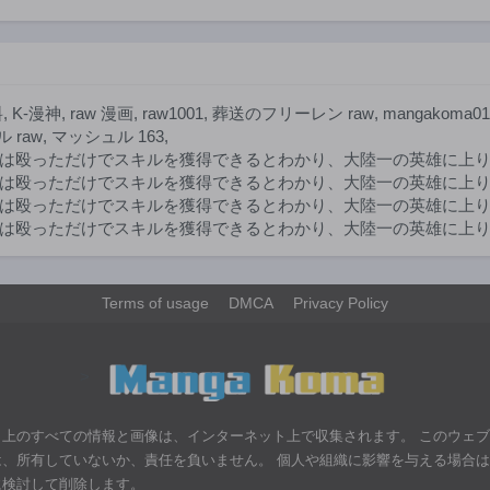
料
,
K-漫神
,
raw 漫画
,
raw1001
,
葬送のフリーレン raw
,
mangakoma01
 raw
,
マッシュル 163
,
は殴っただけでスキルを獲得できるとわかり、大陸一の英雄に上り詰
は殴っただけでスキルを獲得できるとわかり、大陸一の英雄に上り
は殴っただけでスキルを獲得できるとわかり、大陸一の英雄に上り詰
殴っただけでスキルを獲得できるとわかり、大陸一の英雄に上り詰め
Terms of usage
DMCA
Privacy Policy
>
ト上のすべての情報と画像は、インターネット上で収集されます。 このウェ
は、所有していないか、責任を負いません。 個人や組織に影響を与える場合
に検討して削除します。