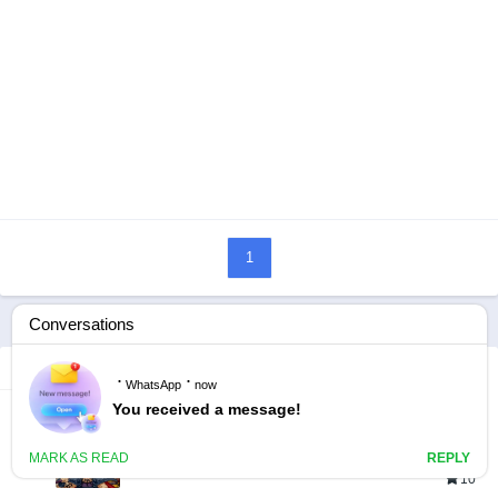
1
人気の漫画
キングダム
ジャンル:
1
10