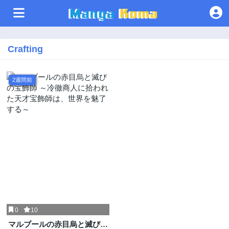
Crafting
2週間前
0
10
マルブールの赤目烏と滅びの