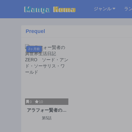
ジャンル
ラ
Prequel
2ヶ月前
0
10
アラフォー賢者の異
世界生活日記
第5話
ZERO ソード・アン
ド・ソーサリス・ワ