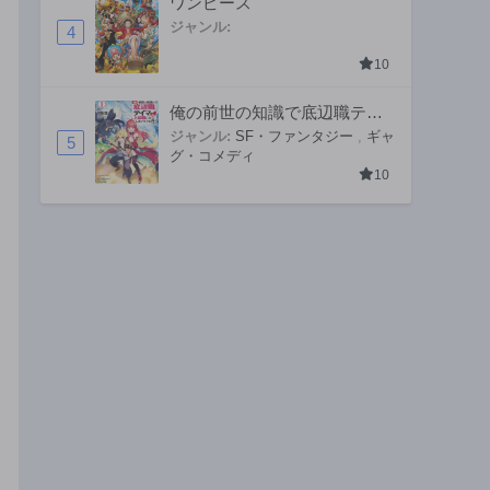
ワンピース
ジャンル:
4
10
俺の前世の知識で底辺職テイ
マーが上級職になってしまい
ジャンル:
SF・ファンタジー
,
ギャ
5
グ・コメディ
そうな件
10