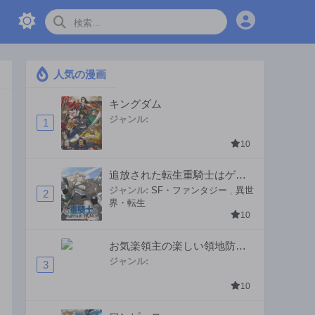
人気の漫画
キングダム
ジャンル:
1
10
追放された転生重騎士はゲー
ム知識で無双する
ジャンル:
SF・ファンタジー
,
異世
2
界・転生
10
お気楽領主の楽しい領地防衛
〜生産系魔術で名もなき村を
ジャンル:
3
最強の城塞都市に〜
10