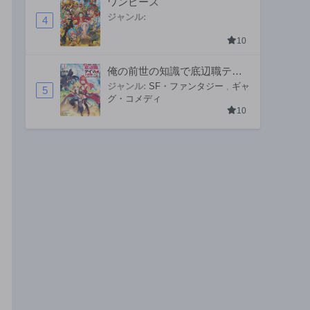
ワンピース
ジャンル:
4
10
俺の前世の知識で底辺職テイ
マーが上級職になってしまい
ジャンル:
SF・ファンタジー
,
ギャ
5
グ・コメディ
そうな件
10