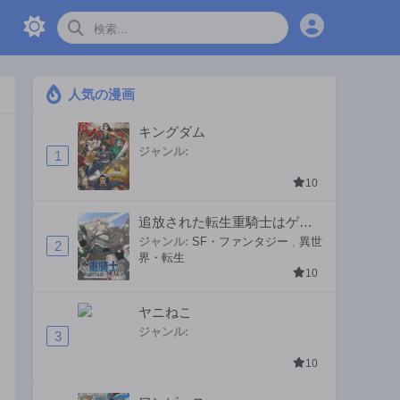
人気の漫画
キングダム
ジャンル:
1
10
追放された転生重騎士はゲー
ム知識で無双する
ジャンル:
SF・ファンタジー
,
異世
2
界・転生
10
ヤニねこ
ジャンル:
3
10