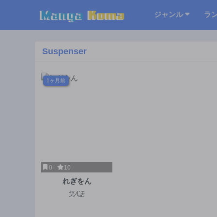
ジャンル
ラ
Suspenser
1ヶ月前
0
10
れぎをん
第4話