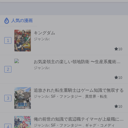
人気の漫画
キングダム
ジャンル:
1
10
お気楽領主の楽しい領地防衛 〜生産系魔術で
名もなき村を最強の城塞都市に〜
ジャンル:
2
10
追放された転生重騎士はゲーム知識で無双する
ジャンル:
SF・ファンタジー
,
異世界・転生
3
10
俺の前世の知識で底辺職テイマーが上級職にな
ってしまいそうな件
ジャンル:
SF・ファンタジー
,
ギャグ・コメディ
4