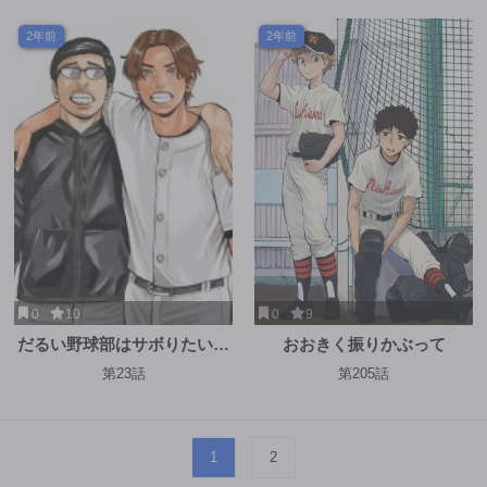
2年前
2年前
0
10
0
9
だるい野球部はサボりたい
おおきく振りかぶって
背番号よりオフをくれ！
第23話
第205話
1
2