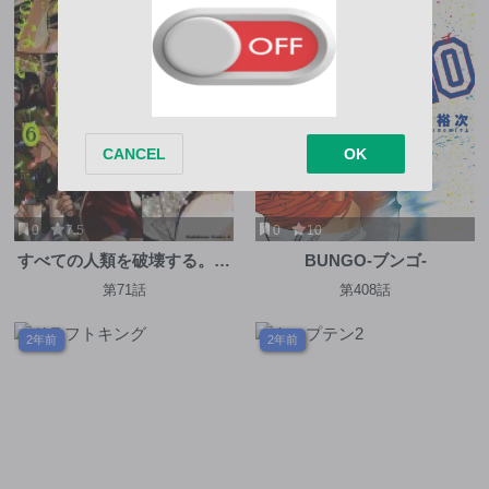
0
7.5
0
10
すべての人類を破壊する。そ
BUNGO-ブンゴ-
れらは再生できない。
第71話
第408話
2年前
2年前