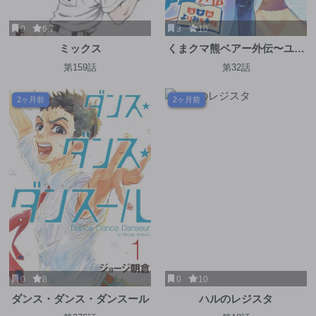
0
6.7
3
10
ミックス
くまクマ熊ベアー外伝〜ユナ
のよりみち手帖〜
第159話
第32話
2ヶ月前
2ヶ月前
0
8
0
10
ダンス・ダンス・ダンスール
ハルのレジスタ