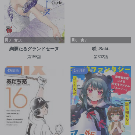
0
10
0
7
絢爛たるグランドセーヌ
咲 -Saki-
第155話
第302話
4週間前
1ヶ月前