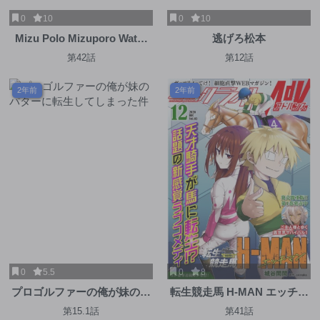
0
10
0
10
Mizu Polo Mizuporo Water
逃げろ松本
Polo みずぽろ
第42話
第12話
2年前
2年前
0
5.5
0
8
プロゴルファーの俺が妹のパ
転生競走馬 H-MAN エッチマ
ターに転生してしまった件
ン
第15.1話
第41話