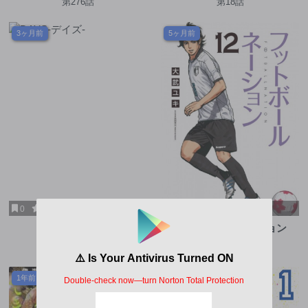
第276話
第18話
3ヶ月前
5ヶ月前
0
7
1
7.7
DAYS-デイズ-
フットボールネーション
第376話
第174話
1年前
2年前