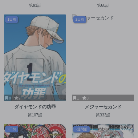
第91話
第68話
1日前
2日前
0
9
1
8
ダイヤモンドの功罪
メジャーセカンド
第107話
第333話
2日前
2週間前