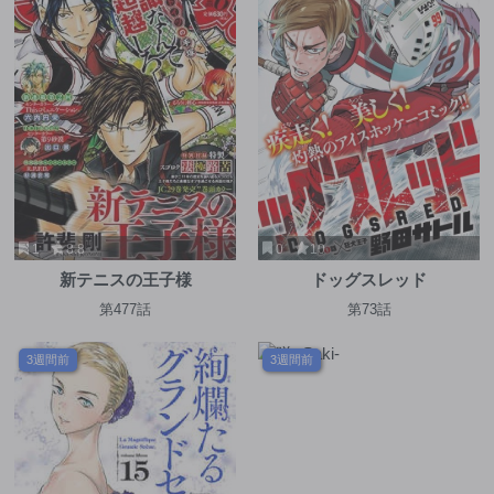
1
8.8
0
10
新テニスの王子様
ドッグスレッド
第477話
第73話
3週間前
3週間前