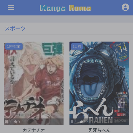
スポーツ
18時間前
1日前
0
9
2
7.6
カテナチオ
刃牙らへん