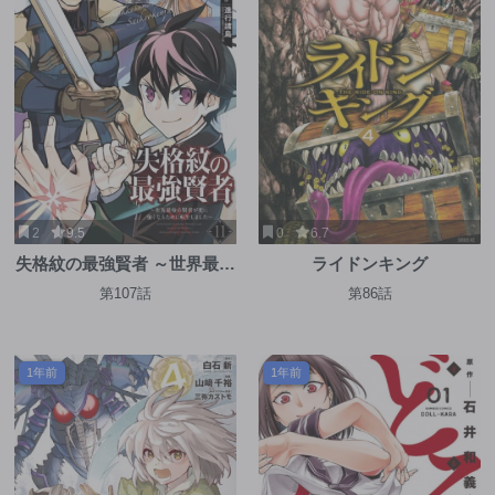
2
9.5
0
6.7
失格紋の最強賢者 ～世界最強
ライドンキング
の賢者が更に強くなるために
第107話
第86話
転生しました～
1年前
1年前