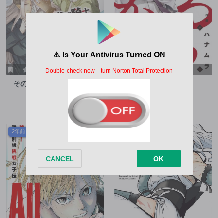
1
4
0
10
その劣等騎士、レベル999
どるから
第34.3話
第65.2話
2年前
3年前