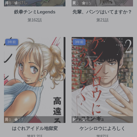
0
6
0
8.5
鉄拳チンミLegends
先輩、パンツはいてますか？
第162話
第21話
3年前
3年前
0
7.7
0
10
はぐれアイドル地獄変
ケンシロウによろしく
第82.2話
第87話