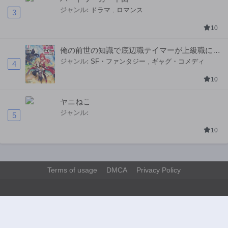
ジャンル:
ドラマ
,
ロマンス
3
10
俺の前世の知識で底辺職テイマーが上級職にな
ってしまいそうな件
ジャンル:
SF・ファンタジー
,
ギャグ・コメディ
4
10
ヤニねこ
ジャンル:
5
10
Terms of usage
DMCA
Privacy Policy
>