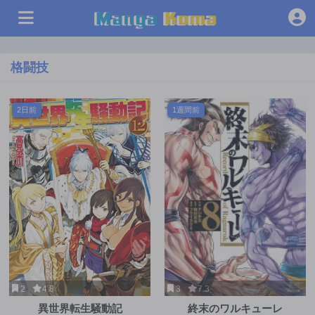
格闘技
2日前
1週間前
2
4.8
3
7.3
異世界転生騒動記
終末のワルキューレ