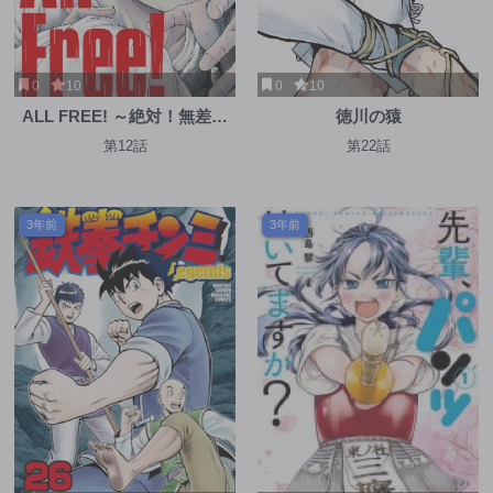
0
10
0
10
ALL FREE! ～絶対！無差別
徳川の猿
級挑戦女子伝～
第12話
第22話
3年前
3年前