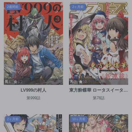
2週間前
2ヶ月前
4
6.2
0
10
LV999の村人
東方酔蝶華 ロータスイーター
達の酔醒
第999話
第78話
2ヶ月前
10ヶ月前