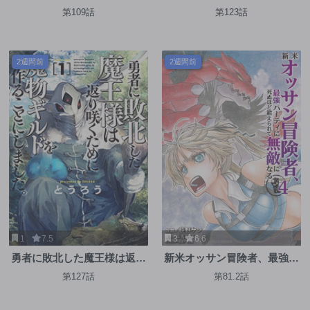
第109話
第123話
2週間前
2週間前
1
7.5
3
6.6
勇者に敗北した魔王様は返り
新米オッサン冒険者、最強パ
咲くために魔物ギルドを作る
ーティに死ぬほど鍛えられて
第127話
第81.2話
ことにしました。
無敵になる。