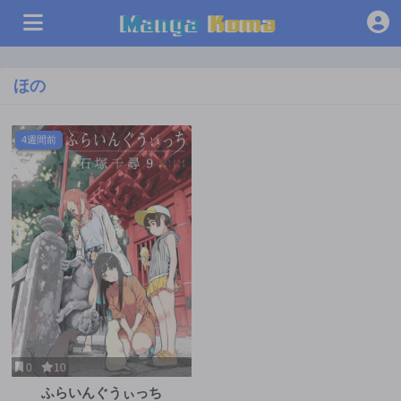
ほの
4週間前
0
10
ふらいんぐうぃっち