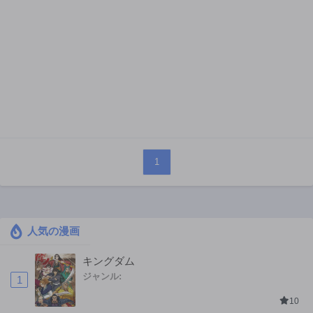
1
人気の漫画
キングダム
ジャンル:
1
10