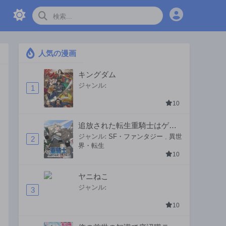
人気の漫画
キングダム
ジャンル:
1
10
追放された転生重騎士はゲー
ム知識で無双する
ジャンル:
SF・ファンタジー
,
異世
2
界・転生
10
ヤニねこ
ジャンル:
3
10