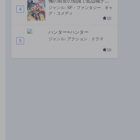
俺の前世の知識で底辺職テイ
マーが上級職になってしまい
ジャンル:
SF・ファンタジー
,
ギャ
4
グ・コメディ
そうな件
10
ハンター×ハンター
ジャンル:
アクション
,
ドラマ
5
10