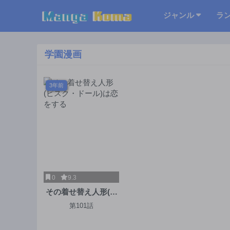
ジャンル
ラ
学園漫画
3年前
0
9.3
その着せ替え人形(ビ
スク・ドール)は恋を
第101話
する