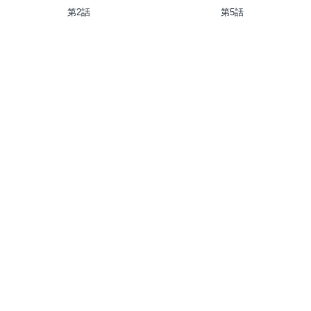
～カレーを楽しんでいただけ
日記 ZERO ソード・アン
第2話
第5話
なのにいつのまにか最強プレ
ド・ソーサリス・ワールド
イヤーになっていました～